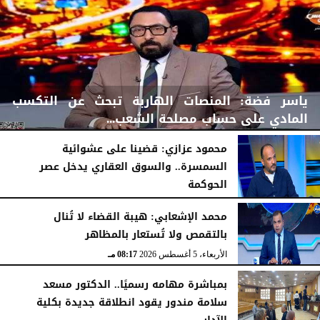
ياسر فضة: المنصات الهاربة تبحث عن التكسب
المادي على حساب مصلحة الشعب...
محمود عزازي: قضينا على عشوائية
السمسرة.. والسوق العقاري يدخل عصر
الحوكمة
الأربعاء، 5 أغسطس 2026
08:42 مـ
الأربعاء، 5 أغسطس 2026
08:19 مـ
محمد الإشعابي: هيبة القضاء لا تُنال
بالتقمص ولا تُستعار بالمظاهر
الأربعاء، 5 أغسطس 2026
08:17 مـ
بمباشرة مهامه رسميًا.. الدكتور مسعد
سلامة مندور يقود انطلاقة جديدة بكلية