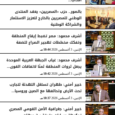
الآداب...
الأربعاء، 5 أغسطس 2026
04:51 مـ
بالصور.. حزب «المصريين» يعقد المنتدى
الوطني للمصريين بالخارج لتعزيز الاستثمار
والشراكة الوطنية
الثلاثاء، 4 أغسطس 2026
11:31 مـ
أشرف محمود: مصر تضبط إيقاع المنطقة
وتفكك مخططات تهجير الصراع للضفة
الإثنين، 3 أغسطس 2026
10:44 مـ
أشرف محمود: غياب الجبهة العربية الموحدة
يجعل ثروات المنطقة ثمنًا لاتفاقات القوى...
الإثنين، 3 أغسطس 2026
10:42 مـ
خبير أمني: طهران تستغل التهدئة لتجارب
تحت الأرض وتحالفها مع الصين وروسيا...
الإثنين، 3 أغسطس 2026
10:37 مـ
خبير أمني: جغرافية الأمن القومي المصري