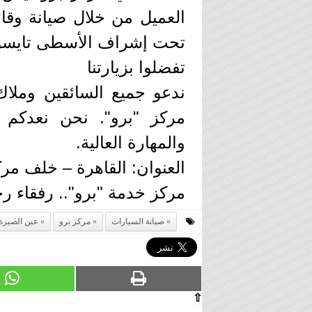
العميل من خلال صيانة وقائي
تحت إشراف الأسطى تايسون"
​تفضلوا بزيارتنا
​ندعو جميع السائقين وملاك
مركز "برو". نحن نعدكم بت
والمهارة العالية.
​العنوان: القاهرة – خلف م
​مركز خدمة "برو".. رفقاء 
صيانة السيارات
مركز برو
عين الصيرة
⇧