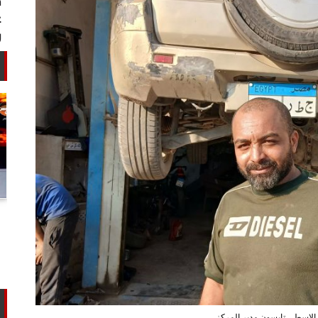
أستاذ كيمياء حيوية: غلي اللبن السايب
في المنازل لا يقضي على الأمراض...
الاسطى تايسون مدير المركز