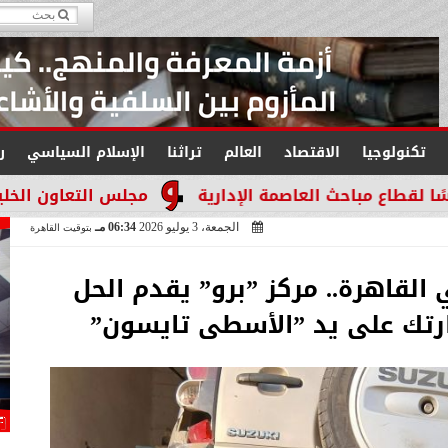
تكنولوجيا
الاقتصاد
العالم
تراثنا
الإسلام السياسي
ر
لعاصمة الإدارية
مجلس التعاون الخليجي يجدد التأكي
الجمعة، 3 يوليو 2026
06:34 مـ
بتوقيت القاهرة
القاهرة.. مركز ”برو” يقدم الحل
رتك على يد ”الأسطى تايسون” ​