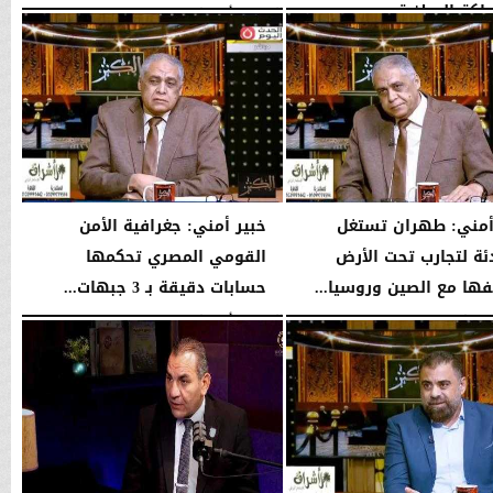
اكة الوطنية
الإثنين، 3 أغسطس 2026
10:44 مـ
11:31 مـ
أمني: طهران تستغل
خبير أمني: جغرافية الأمن
ئة لتجارب تحت الأرض
القومي المصري تحكمها
فها مع الصين وروسيا...
حسابات دقيقة بـ 3 جبهات...
10:37 مـ
الإثنين، 3 أغسطس 2026
10:35 مـ