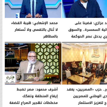
 عزازي: قضينا على
محمد الإشعابي: هيبة القضاء
ية السمسرة.. والسوق
لا تُنال بالتقمص ولا تُستعار
ري يدخل عصر الحوكمة
بالمظاهر
08:19 مـ
الأربعاء، 5 أغسطس 2026
08:17 مـ
ر.. حزب «المصريين» يعقد
أشرف محمود: مصر تضبط
دى الوطني للمصريين
إيقاع المنطقة وتفكك
ج لتعزيز الاستثمار
مخططات تهجير الصراع للضفة