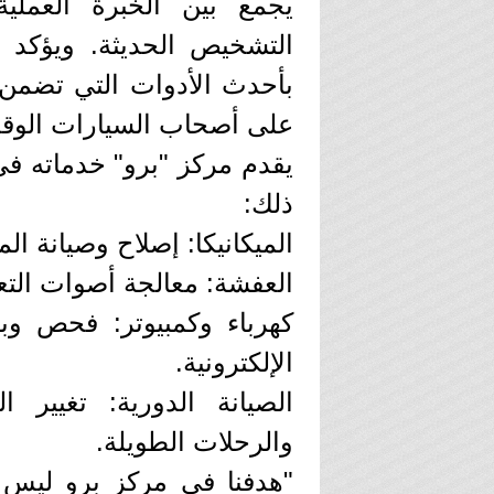
يجمع بين الخبرة العملي
التشخيص الحديثة. ويؤكد 
بأحدث الأدوات التي تضمن 
على أصحاب السيارات الوقت 
​يقدم مركز "برو" خدماته 
ذلك:
​الميكانيكا: إصلاح وصيانة ال
​العفشة: معالجة أصوات الت
​كهرباء وكمبيوتر: فحص و
الإلكترونية.
​الصيانة الدورية: تغيير 
والرحلات الطويلة.
​"هدفنا في مركز برو ليس