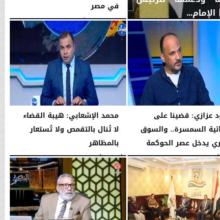
في مصر
إمام...
اليوم
الخميس، 6 أغسطس 2026
01:45 مـ
 عزازي: قضينا على
محمد الإشعابي: هيبة القضاء
ية السمسرة.. والسوق
لا تُنال بالتقمص ولا تُستعار
ري يدخل عصر الحوكمة
بالمظاهر
08:19 مـ
الأربعاء، 5 أغسطس 2026
08:17 مـ