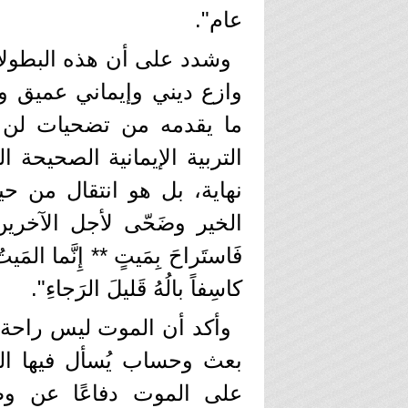
عام".
وشدد على أن هذه البطولات 
وازع ديني وإيماني عميق و
ما يقدمه من تضحيات لن يض
التربية الإيمانية الصحيحة ا
نهاية، بل هو انتقال من ح
الخير وضَحّى لأجل الآخرين
فَاستَراحَ بِمَيتٍ ** إِنَّما المَيت
كاسِفاً بالُهُ قَليلَ الرَجاءِ".
وأكد أن الموت ليس راحة 
بعث وحساب يُسأل فيها ا
على الموت دفاعًا عن وط