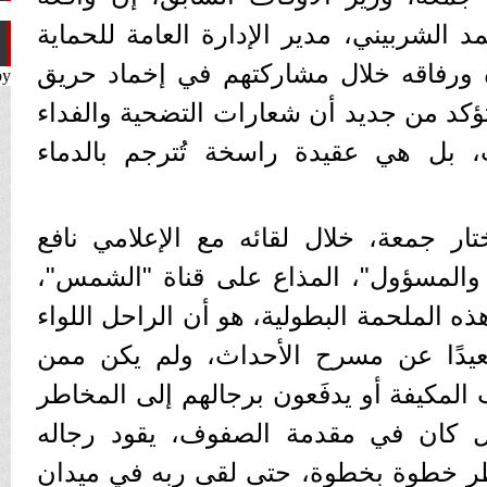
د الشربيني، مدير الإدارة العامة للحماية
ة ورفاقه خلال مشاركتهم في إخماد حريق
by
كد من جديد أن شعارات التضحية والفداء
 بل هي عقيدة راسخة تُترجم بالدماء
ر جمعة، خلال لقائه مع الإعلامي نافع
 والمسؤول"، المذاع على قناة "الشمس"،
ه الملحمة البطولية، هو أن الراحل اللواء
عيدًا عن مسرح الأحداث، ولم يكن ممن
المكيفة أو يدفَعون برجالهم إلى المخاطر
ا؛ بل كان في مقدمة الصفوف، يقود رجاله
ر خطوة بخطوة، حتى لقى ربه في ميدان