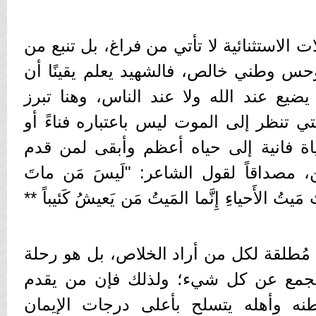
الاستثنائية لا تأتي من فراغ، بل تنبع من
حس وطني خالص، فالشهيد يعلم يقينًا أن
يع عند الله ولا عند الناس، وهنا تبرز
لتي تنظر إلى الموت ليس باعتباره فناءً أو
ياة فانية إلى حياه أعظم وأبقى لمن قدم
، مصداقاً لقول الشاعر: "لَيسَ مَن ماتَ
ُ مَيتُ الأَحياءِ إِنَّما المَيتُ مَن يَعيشُ كَئيباً **
مُطلقة لكل من أراد الخلاص، بل هو رحلة
لجمع عن كل شيء؛ ولذلك فإن من يقدم
نه وأهله يتسلح بأعلى درجات الإيمان