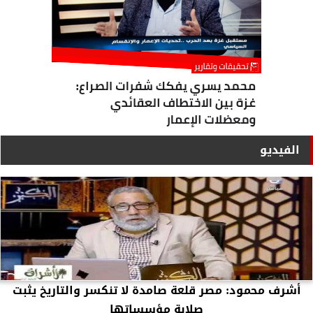
الفيديو
أشرف محمود: مصر قلعة صامدة لا تنكسر والتاريخ يثبت
صلابة مؤسساتها