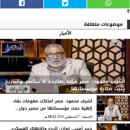
⇧
موضوعات متعلقة
الأخبار
أشرف محمود: مصر قلعة صامدة لا تنكسر والتاريخ
يثبت صلابة مؤسساتها
أشرف محمود: مصر امتلكت مقومات بقاء
إلهية حمت مؤسساتها من مصير دول...
الجمعة، 7 أغسطس 2026
10:15 مـ
الجمعة، 7 أغسطس 2026
10:12 مـ
خبير أمني: توازن الردع والإنهاك العسكري