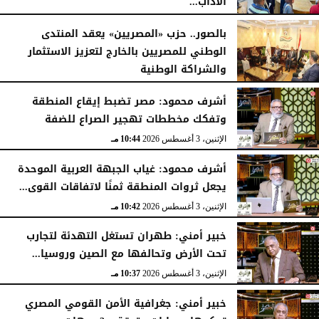
الآداب...
الأربعاء، 5 أغسطس 2026
04:51 مـ
بالصور.. حزب «المصريين» يعقد المنتدى
الوطني للمصريين بالخارج لتعزيز الاستثمار
والشراكة الوطنية
الثلاثاء، 4 أغسطس 2026
11:31 مـ
أشرف محمود: مصر تضبط إيقاع المنطقة
وتفكك مخططات تهجير الصراع للضفة
الإثنين، 3 أغسطس 2026
10:44 مـ
أشرف محمود: غياب الجبهة العربية الموحدة
يجعل ثروات المنطقة ثمنًا لاتفاقات القوى...
الإثنين، 3 أغسطس 2026
10:42 مـ
خبير أمني: طهران تستغل التهدئة لتجارب
تحت الأرض وتحالفها مع الصين وروسيا...
الإثنين، 3 أغسطس 2026
10:37 مـ
خبير أمني: جغرافية الأمن القومي المصري