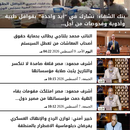
بنك الشفاء: نشارك في ”أيد واحدة” بقوافل طبية
وأدوية وفحوصات من أجل...
النائب محمد بلتاجي يطالب بحماية حقوق
أصحاب المعاشات من تعطل السيستم
اليوم
الأحد، 9 أغسطس 2026
04:33 مـ
اليوم
الأحد، 9 أغسطس 2026
04:22 مـ
أشرف محمود: مصر قلعة صامدة لا تنكسر
والتاريخ يثبت صلابة مؤسساتها
الجمعة، 7 أغسطس 2026
10:15 مـ
أشرف محمود: مصر امتلكت مقومات بقاء
إلهية حمت مؤسساتها من مصير دول...
الجمعة، 7 أغسطس 2026
10:12 مـ
خبير أمني: توازن الردع والإنهاك العسكري
يفرضان دبلوماسية الاضطرار بالمنطقة