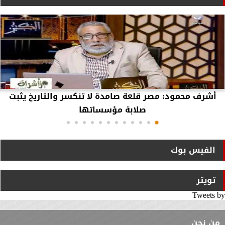
أشرف محمود: مصر قلعة صامدة لا تنكسر والتاريخ يثبت
صلابة مؤسساتها
الفيس بوك
تويتر
Tweets by
من نحن