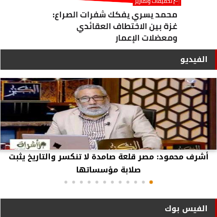
الفيديو
أشرف محمود: مصر قلعة صامدة لا تنكسر والتاريخ يثبت
صلابة مؤسساتها
الفيس بوك