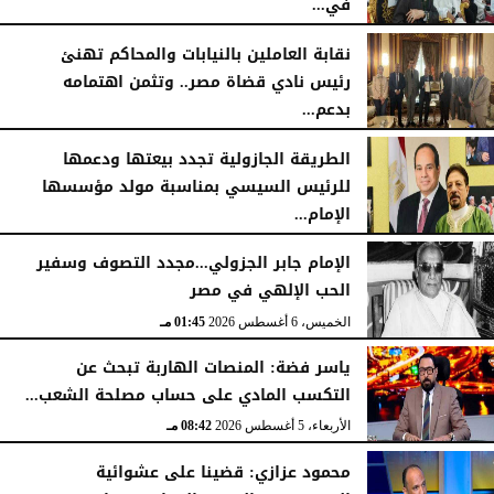
في...
الجمعة، 7 أغسطس 2026
11:31 صـ
نقابة العاملين بالنيابات والمحاكم تهنئ
رئيس نادي قضاة مصر.. وتثمن اهتمامه
بدعم...
الخميس، 6 أغسطس 2026
06:22 مـ
الطريقة الجازولية تجدد بيعتها ودعمها
للرئيس السيسي بمناسبة مولد مؤسسها
الإمام...
الخميس، 6 أغسطس 2026
02:46 مـ
الإمام جابر الجزولي...مجدد التصوف وسفير
الحب الإلهي في مصر
الخميس، 6 أغسطس 2026
01:45 مـ
ياسر فضة: المنصات الهاربة تبحث عن
التكسب المادي على حساب مصلحة الشعب...
الأربعاء، 5 أغسطس 2026
08:42 مـ
محمود عزازي: قضينا على عشوائية