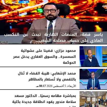
ياسر فضة: المنصات الهاربة تبحث عن التكسب
المادي على حساب مصلحة الشعب...
محمود عزازي: قضينا على عشوائية
السمسرة.. والسوق العقاري يدخل عصر
الحوكمة
الأربعاء، 5 أغسطس 2026
08:42 مـ
الأربعاء، 5 أغسطس 2026
08:19 مـ
محمد الإشعابي: هيبة القضاء لا تُنال
بالتقمص ولا تُستعار بالمظاهر
الأربعاء، 5 أغسطس 2026
08:17 مـ
بمباشرة مهامه رسميًا.. الدكتور مسعد
سلامة مندور يقود انطلاقة جديدة بكلية