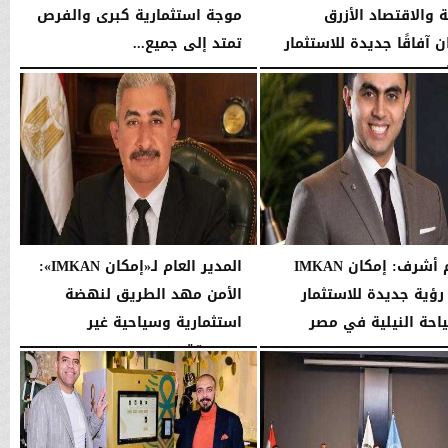
ة والاقتصاد الأزرق
موجة استثمارية كبرى والفرص
 آفاقًا جديدة للاستثمار
تمتد إلى جميع...
حي...
الجمعة، 31 يوليو 2026
02:42 صـ
01:37 مـ
حسام أشرف: إمكان IMKAN
المدير العام لـ«إمكان IMKAN»:
رؤية جديدة للاستثمار
الأمن مهد الطريق لنهضة
احة النيلية في مصر
استثمارية وسياحية غير
مسبوقة
09:55 مـ
الخميس، 23 يوليو 2026
04:32 مـ