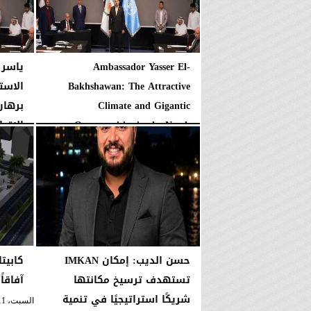
Ambassador Yasser El-
ياسر 
Bakhshawan: The Attractive
الاست
Climate and Gigantic
برهان
Opportunities in the North...
الإقبا
الأربعاء، 22 يوليو 2026
01:57 صـ
الثلاثاء، 21 يوليو 2026
حسن الديب: إمكان IMKAN
كابيت
تستهدف ترسيخ مكانتها
آفاقاً
شريكًا استراتيجيًا في تنمية
السبت، 11 يوليو 2026