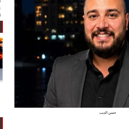
أستاذ كيمياء حيوية: غلي اللبن السايب
في المنازل لا يقضي على الأمراض...
حسن الديب