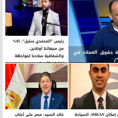
رئيس ”المحمدي ستيل”: 85%
من مبيعاتنا أونلاين..
لة حقوق العملاء في
والشفافية سلاحنا لمواجهة
تقلبات الأسعار
الأربعاء، 5 أغسطس 2026
06:02 مـ
رئيس إمكان IMKAN: السياحة
خالد السيد: مصر على أعتاب