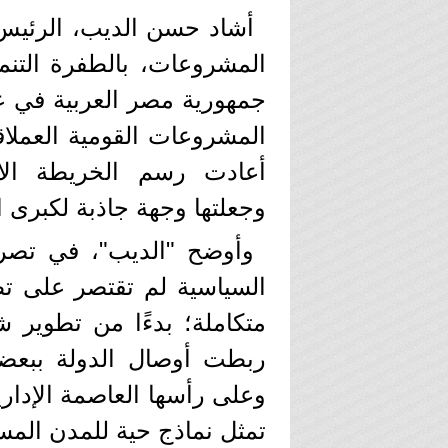
المشروعات، بالطفرة التنم
جمهورية مصر العربية في عه
المشروعات القومية العملاق
أعادت رسم الخريطة الاست
وجعلتها وجهة جاذبة لكبرى ال
​وأوضح "الديب"، في تصريح
السياسية لم تقتصر على تط
متكاملة؛ بدءًا من تطوير شب
ربطت أوصال الدولة ببعضها
وعلى رأسها العاصمة الإداري
تمثل نماذج حية للمدن المست