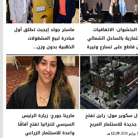
البخشوان: الاتفاقيات
ماستر جولد إيجبت تطلق أول
ثمارية بالساحل الشمالي
مبادرة لبيع المشغولات
 قاطع على تسارع وتيرة
الذهبية بدون وزن...
ل...
الثلاثاء، 21 يوليو 2026
05:29 مـ
05:35 مـ
ال سكوير مول: راين تفتح
مارينا جورج: زيارة الرئيس
 جديدة للاستثمار المربح
السيسي لتنزانيا تفتح آفاقًا
واعدة للاستثمار الزراعي
12:29 مـ