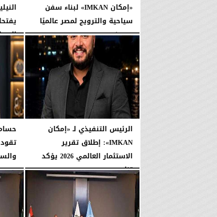
«إمكان IMKAN» لبناء سفن
النيلي
سياحية والترويج لمصر عالميًا
يفتحان
السيا
الإثنين، 3 أغسطس 2026
07:31 مـ
الأحد، 2 أغسطس 2026
الرئيس التنفيذي لـ «إمكان
IMKAN»: إطلاق تقرير
تقود 
الاستثمار العالمي 2026 يؤكد
والسي
تنامي...
الجمعة، 24 يوليو 2026
الثلاثاء، 28 يوليو 2026
08:41 مـ