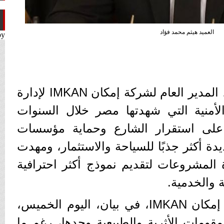
العميد هيثم محمد فؤاد
by
أكد العميد هيثم محمد فؤاد، المدير العام لشركة إمكان IMKAN لإدارة
أمنية التي شهدتها مصر خلال السنوات
على استقرار الشارع وحماية مؤسسات
يدة أكثر جذبًا للسياحة والاستثمار، ومهدت
المشروعات لتقديم نموذج أكثر احترافية
 والخدمية.
وقال المدير العام لشركة إمكان IMKAN، في بيان، اليوم الخميس،
مقومات الأثرية والطبيعية وحدها، رغم ما