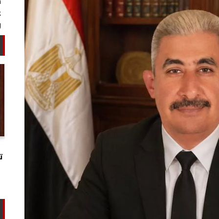
خبير أمني: طهران تستغل التهدئة
لتجارب تحت الأرض وتحالفها مع الصين
ت
وروسيا...