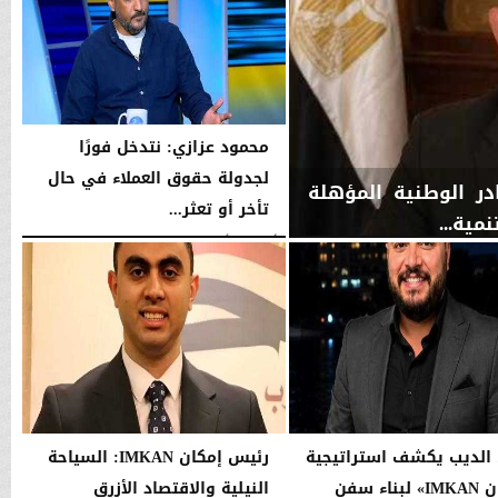
محمود عزازي: نتدخل فورًا
لجدولة حقوق العملاء في حال
ان IMKAN»: الكوادر الوطنية المؤهلة
تأخر أو تعثر...
مية...
الأربعاء، 5 أغسطس 2026
08:21 مـ
لديب يكشف استراتيجية
رئيس إمكان IMKAN: السياحة
«إمكان IMKAN» لبناء سفن
النيلية والاقتصاد الأزرق