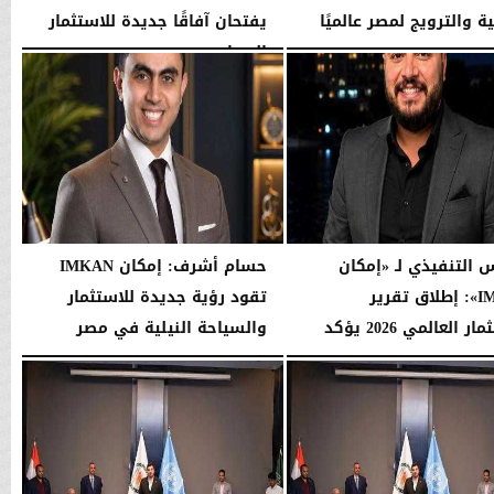
ة والترويج لمصر عالميًا
يفتحان آفاقًا جديدة للاستثمار
السياحي...
07:31 مـ
الأحد، 2 أغسطس 2026
01:37 مـ
س التنفيذي لـ «إمكان
حسام أشرف: إمكان IMKAN
IMKAN»: إطلاق تقرير
تقود رؤية جديدة للاستثمار
الاستثمار العالمي 2026 يؤكد
والسياحة النيلية في مصر
..
الجمعة، 24 يوليو 2026
09:55 مـ
08:41 مـ