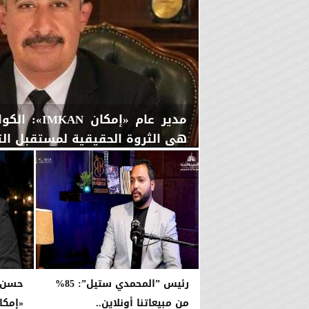
مدير عام «إمك
هي الثروة الحقيقية لمستقبل التن
الخميس، 6 أغسطس 2026
08:31 مـ
رئيس ”المحمدي ستيل”: 85%
حسن ا
من مبيعاتنا أونلاين..