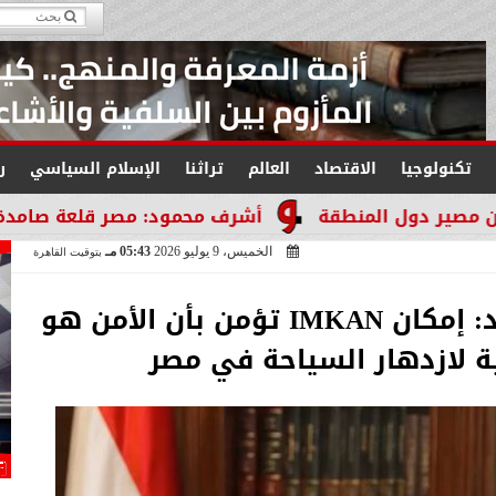
تكنولوجيا
الاقتصاد
العالم
تراثنا
الإسلام السياسي
ر
منطقة
أشرف محمود: مصر قلعة صامدة لا تنكسر والتا
الخميس، 9 يوليو 2026
05:43 مـ
بتوقيت القاهرة
العميد هيثم محمد فؤاد: إمكان IMKAN تؤمن بأن الأمن هو
ية لازدهار السياحة في مصر