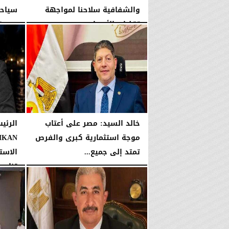
والشفافية سلاحنا لمواجهة
سياحي
تقلبات الأسعار
الإثنين، 3 أغسطس 2026
الأربعاء، 5 أغسطس 2026
06:02 مـ
خالد السيد: مصر على أعتاب
الرئي
موجة استثمارية كبرى والفرص
تمتد إلى جميع...
تنامي.
الجمعة، 31 يوليو 2026
02:42 صـ
الثلاثاء، 28 يوليو 2026