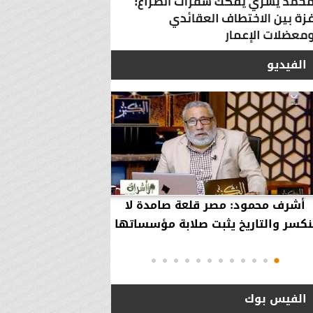
الفيديو
أشرف محمود: مصر قلعة صامدة لا
أشرف محمود: مصر 
نكسر والتاريخ يثبت صلابة مؤسساتها
بقاء إلهية حمت مؤ
دول..
الفيس بوك