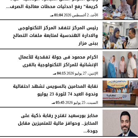
كريمة” رفع احدثيات محطات معالجة الصرف...
الأحد، 2 أغسطس 2026
01:04 مـ
رئيس المركز تتفقد المركز التكنولوجى
والادارة الهندسية لمتابعة ملفات التصالح
ببنى مزار
الأربعاء، 29 يوليو 2026
02:03 مـ
اكرام محمود فى جولة تفقدية للأعمال
الإنشائية للمراكز التكنولوجية بالقرى
الإثنين، 27 يوليو 2026
04:15 مـ
نقابة المحامين بالسويس تشهد احتفالية
وندوة العيد 74 لثورة 23 يوليو
السبت، 25 يوليو 2026
05:45 مـ
مخابز بورسعيد تقترح رقابة ذكية على
المخابز.. وحوافز مالية للمتميزين مقابل
جودة...