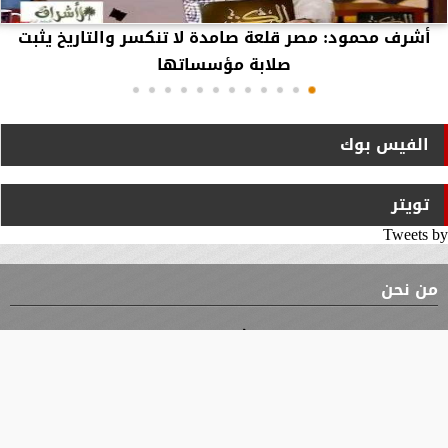
أشرف محمود: مصر قلعة صامدة لا تنكسر والتاريخ يثبت
صلابة مؤسساتها
الفيس بوك
تويتر
Tweets by
من نحن
⇡
الوثيقة