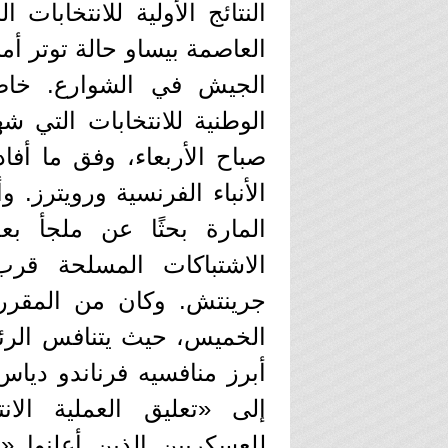
النتائج الأولية للانتخابات
العاصمة بيساو حالة توتر 
الجيش في الشوارع. خاص
الوطنية للانتخابات التي
صباح الأربعاء، وفق ما أف
الأنباء الفرنسية ورويترز.
المارة بحثًا عن ملجأ ب
جرينتش. وكان من المقرر أن 
الخميس، حيث يتنافس الرئي
أبرز منافسيه فرناندو ديا
إلى «تعليق العملية الا
للعسكريين الذين أعلنوا «ال