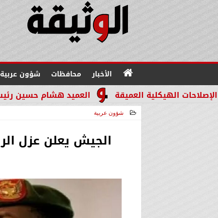
الأخبار
محافظات
شؤون عربية
كلية العميقة
العميد هشام حسين رئيسًا لقطاع مباحث
شؤون عربية
2025-11-26 18:21:07
الجيش يعلن عزل الر