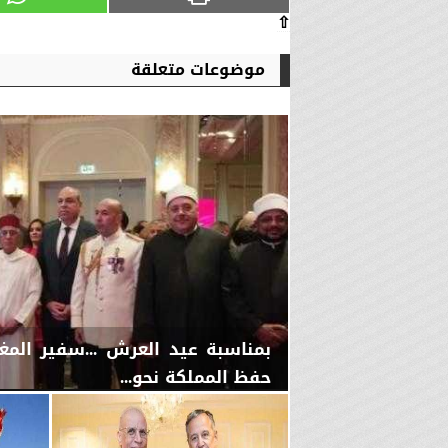
⇧
موضوعات متعلقة
بمناسبة عيد العرش ...سفير المغر
حفظ المملكة نحو...