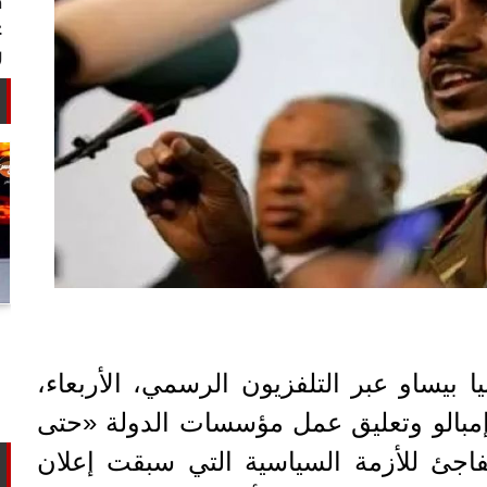
أستاذ كيمياء حيوية: غلي اللبن السايب
في المنازل لا يقضي على الأمراض...
بيساو عبر التلفزيون الرسمي، الأربعاء،
بالو وتعليق عمل مؤسسات الدولة «حتى
اجئ للأزمة السياسية التي سبقت إعلان