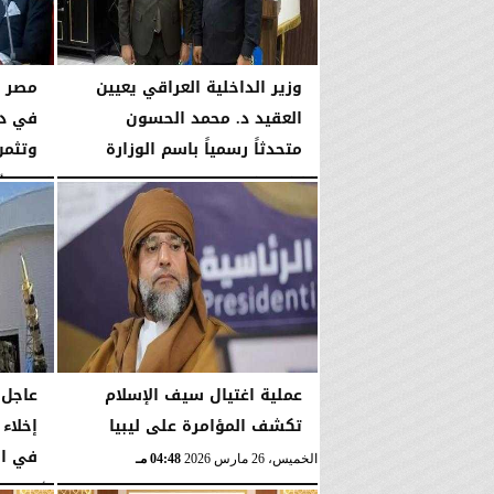
وزير الداخلية العراقي يعيين
مصر ت
العقيد د. محمد الحسون
في دع
متحدثاً رسمياً باسم الوزارة
وتثمن 
الثلاثاء، 5 مايو 2026
01:03 مـ
الإثنين، 6 أبريل 2026
عملية اغتيال سيف الإسلام
عاجل.
تكشف المؤامرة على ليبيا
في ال
الخميس، 26 مارس 2026
04:48 مـ
الأربعاء، 18 مارس 2026