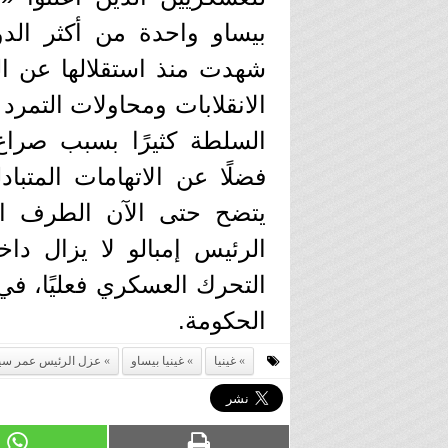
بيساو واحدة من أكثر الد
شهدت منذ استقلالها عن ال
الانقلابات ومحاولات التم
السلطة كثيرًا بسبب صراع 
فضلًا عن الاتهامات المتبا
يتضح حتى الآن الطرف ال
الرئيس إمبالو لا يزال داخ
التحرك العسكري فعليًا، ف
الحكومة.
غينيا
غينيا بيساو
عزل الرئيس عمر سيس