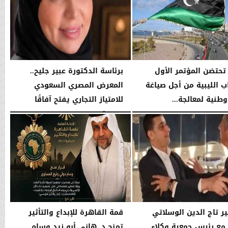
حتضن المؤتمر الأول
برئاسة الدكتورة عبير جليح..
اب الليبية من أجل صياغة
المعرض المصري السعودي
وطنية لمعالجة...
للامتياز التجاري يفتح آفاقًا
جديدة...
01:40 مـ
الأحد، 5 يوليو 2026
02:38 مـ
ر تاج الدين الوسلاتي
قمة القاهرة للإبداع والتأثير
مع رئيس جمعية وكلاء
تمنح د. هاني أبو زيد وسام