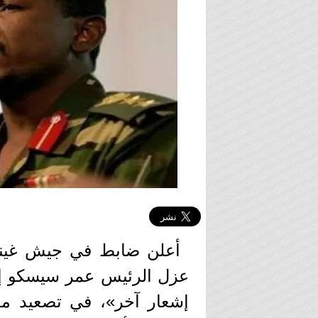
أعلن ضابط في جيش غينيا 
عزل الرئيس عمر سيسكو إم
إشعار آخر»، في تصعيد مف