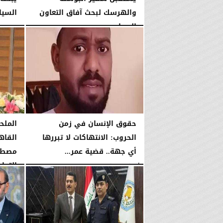
والهرسك لبحث آفاق التعاون
السياح
السياحي...
الثلاثاء، 23 يونيو 2026
الثلاثاء، 23 يونيو 2026
03:33 مـ
حقوق الإنسان في زمن
الملح
الحروب: الانتهاكات لا تبررها
القاه
أي جهة.. قضية عمر...
مصطفى
التجارة
الأربعاء، 27 مايو 2026
09:02 مـ
الجمعة، 15 مايو 2026