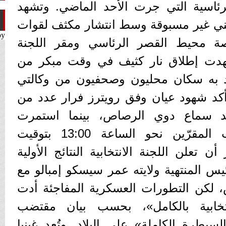
 الرئاسية التي جرت الأحد الماضي. وتشهد
أمني غير مسبوقة وسط انتشار مكثف لقوات
by
ة محيط القصر الرئاسي ومقر اللجنة
 شهدت إطلاق نار كثيف في وقت مبكر من
اد به سكان محليون وصحفيون من وكالتي
 وأكد شهود عيان وفق رويترز فرار عدد من
عد سماع دوي الرصاص، بينما استمرت
الاشتباكات المسلحة قرب المقرّين نحو الساعة 13:00 بتوقيت
تعلن اللجنة الانتخابية النتائج الأولية
س المنتهية ولايته عمر سيسكو إمبالو مع
س، لكن التطورات العسكرية المفاجئة أدت
نتخابية بالكامل»، بحسب بيان مقتضب
سيطرة الكاملة» على البلاد. وتُعد غينيا