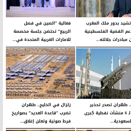
شيد بدور ملك المغرب
فعالية ”الصين في فصل
م القضية الفلسطينية
الربيع” تحتضن جلسة مخصصة
مبادرات جلالته...
للامارات العربية المتحدة في...
10:36 مـ
الجمعة، 27 مارس 2026
10:51 مـ
. طهران تصدر تحذير
زلزال في الخليج.. طهران
إخلاء لـ 6 منشآت نفطية كبرى
تضرب ”قاعدة العديد” بصواريخ
سعودية...
فرط صوتية وتعلن إغلاق...
05:07 مـ
الأربعاء، 18 مارس 2026
04:47 مـ