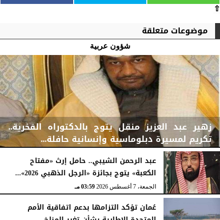
⇧
موضوعات متعلقة
شؤون عربية
زهير عبد العزيز منقل يتوج بالدكتوراه الفخرية..
تكريم لمسيرة دبلوماسية وإنسانية حافلة...
عبد الرحمن الشيبي.. حامل إرث «مفتاح
الكعبة» يتوج بجائزة «الرجل الذهبي 2026»...
الجمعة، 7 أغسطس 2026
04:08 مـ
الجمعة، 7 أغسطس 2026
03:59 مـ
عُمان تؤكد التزامها بدعم اتفاقية الأمم
المتحدة الإطارية بشأن تغير المناخ