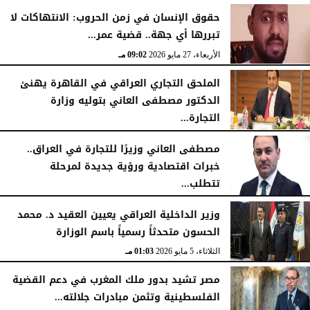
حقوق الإنسان في زمن الحروب: الانتهاكات لا
تبررها أي جهة.. قضية عمر...
الأربعاء، 27 مايو 2026
09:02 مـ
الملحق التجاري العراقي في القاهرة يهنئ
الدكتور مصطفى العاني بتوليه وزارة
التجارة...
الجمعة، 15 مايو 2026
08:57 مـ
مصطفى العاني وزيرًا للتجارة في العراق..
خبرات اقتصادية ورؤية جديدة لمرحلة
تتطلب...
الجمعة، 15 مايو 2026
06:21 مـ
وزير الداخلية العراقي يعيين العقيد د. محمد
الحسون متحدثاً رسمياً باسم الوزارة
الثلاثاء، 5 مايو 2026
01:03 مـ
مصر تشيد بدور ملك المغرب في دعم القضية
الفلسطينية وتثمن مبادرات جلالته...