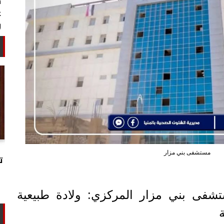
خبير أمني: طهران تستغل التهدئة
مستشفى بني مزار
لتجارب تحت الأرض وتحالفها مع الصين
ت
وروسيا...
تشفى بني مزار المركزي: ولادة طبيعية