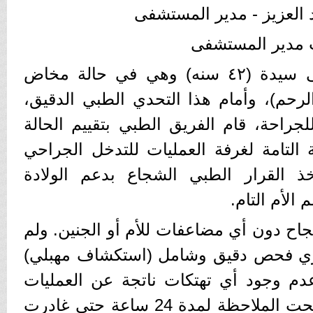
 العزيز - مدير المستشفى
ب مدير المستشفى
حيث ​استقبلت المستشفى سيدة (٤٢ سنه) وهي في حالة مخاض
لرحم)، وأمام هذا التحدي الطبي الدقيق،
للجراحة، قام الفريق الطبي بتقييم الحالة
ة التامة لغرفة العمليات للتدخل الجراحي
خذ القرار الطبي الشجاع بدعم الولادة
الأم التام.
نجاح دون أي مضاعفات للأم أو الجنين. ولم
ُجري فحص دقيق وشامل (استكشاف مهبلي)
دم وجود أي تهتكات ناتجة عن العمليات
السابقة، واستقرت الحالة تحت الملاحظة لمدة 24 ساعة حتى غادرت