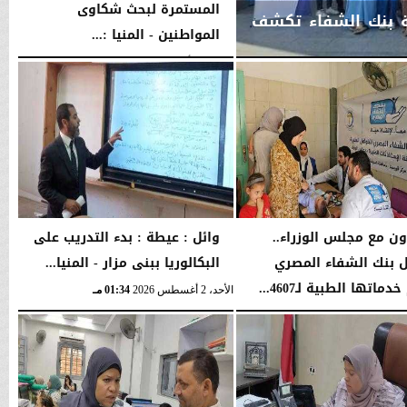
المستمرة لبحث شكاوى
لة بنك الشفاء تكشف
المواطنين - المنيا :...
الثلاثاء، 4 أغسطس 2026
03:00 مـ
اون مع مجلس الوزراء..
وائل : عيطة : بدء التدريب على
 بنك الشفاء المصري
البكالوريا ببنى مزار - المنيا...
ماتها الطبية لـ4607...
الأحد، 2 أغسطس 2026
01:34 مـ
04:41 مـ