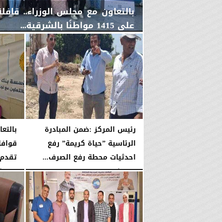
بالتعاون مع مجلس الوزراء.. قاف
على 1415 مواطنًا بالشرقية...
الخميس، 6 أغسطس 2026
04:59 مـ
رئيس المركز :ضمن المبادرة
بالتع
الرئاسية ”حياة كريمة” رفع
قوافل
احدثيات محطة رفع الصرف...
تقدم خد
الثلاثاء، 4 أغسطس 2026
10:09 صـ
الإثنين، 3 أغسطس 2026