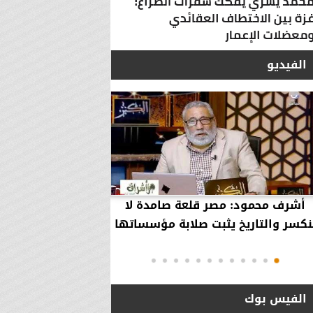
الفيديو
أشرف محمود: مصر قلعة صامدة لا
أشرف محمود: مصر 
نكسر والتاريخ يثبت صلابة مؤسساتها
بقاء إلهية حمت مؤ
دول..
الفيس بوك