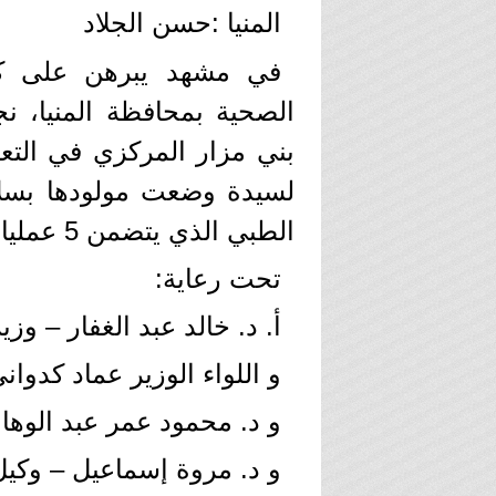
المنيا :حسن الجلاد
​في مشهد يبرهن على كف
الصحية بمحافظة المنيا، ن
بني مزار المركزي في التعا
لسيدة وضعت مولودها بسلا
الطبي الذي يتضمن 5 عمليات قيصرية سابقة.
تحت رعاية:
​أ. د. خالد عبد الغفار – و
و اللواء الوزير عماد كدوان
و ​د. محمود عمر عبد الوها
​و د. مروة إسماعيل – وكيل