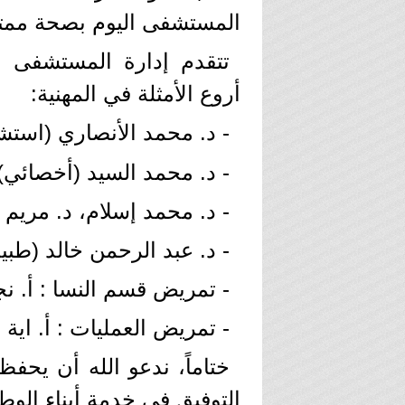
المستشفى اليوم بصحة ممتا
​تتقدم إدارة المستشفى 
أروع الأمثلة في المهنية:
- ​د. محمد الأنصاري (استش
- د. محمد السيد (أخصائي)
- ​د. محمد إسلام، د. مريم
- ​د. عبد الرحمن خالد (طبي
- تمريض قسم النسا : أ. نجل
- تمريض العمليات : أ. اية 
​ختاماً، ندعو الله أن يحف
التوفيق في خدمة أبناء الوط