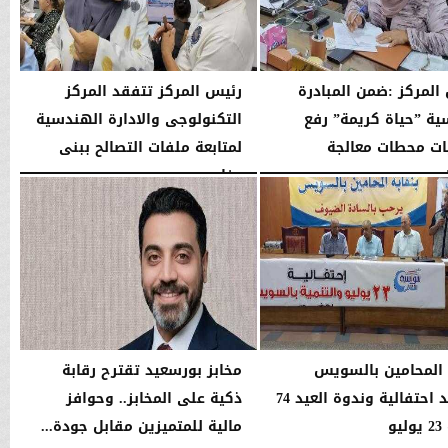
المركز :ضمن المبادرة
رئيس المركز تتفقد المركز
سية ”حياة كريمة” رفع
التكنولوجى والادارة الهندسية
ات محطات معالجة
لمتابعة ملفات التصالح ببنى
...
مزار
01:04 مـ
الأربعاء، 29 يوليو 2026
02:03 مـ
 المحامين بالسويس
مخابز بورسعيد تقترح رقابة
تشهد احتفالية وندوة العيد 74
ذكية على المخابز.. وحوافز
يو
مالية للمتميزين مقابل جودة...