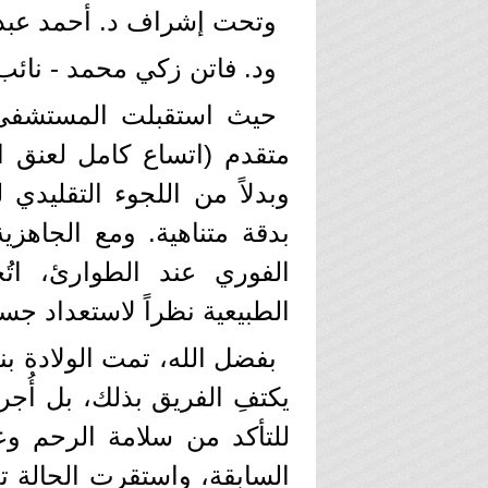
​وتحت إشراف د. أحمد عبد
​ود. فاتن زكي محمد - نائ
متقدم (اتساع كامل لعنق ا
وبدلاً من اللجوء التقليدي 
بدقة متناهية. ومع الجاهزي
الفوري عند الطوارئ، اتُ
الطبيعية نظراً لاستعداد جسم 
​بفضل الله، تمت الولادة ب
يكتفِ الفريق بذلك، بل أ
للتأكد من سلامة الرحم وع