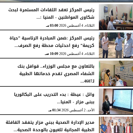
رئيس المركز تعقد اللقاءات المستمرة لبحث
شكاوى المواطنين - المنيا :...
الخميس، 6 أغسطس 2026
04:59 مـ
الثلاثاء، 4 أغسطس 2026
03:00 مـ
رئيس المركز :ضمن المبادرة الرئاسية ”حياة
كريمة” رفع احدثيات محطة رفع الصرف...
الثلاثاء، 4 أغسطس 2026
10:09 صـ
بالتعاون مع مجلس الوزراء.. قوافل بنك
الشفاء المصري تقدم خدماتها الطبية
لـ4607...
الإثنين، 3 أغسطس 2026
04:41 مـ
وائل : عيطة : بدء التدريب على البكالوريا
ببنى مزار - المنيا...
الأحد، 2 أغسطس 2026
01:34 مـ
مدير الإدارة الصحية ببني مزار يتفقد القافلة
الطبية المجانية للعيون بالوحدة الصحية...