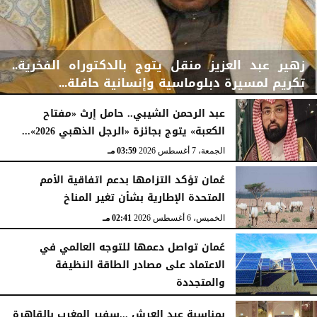
زهير عبد العزيز منقل يتوج بالدكتوراه الفخرية..
تكريم لمسيرة دبلوماسية وإنسانية حافلة...
عبد الرحمن الشيبي.. حامل إرث «مفتاح
الكعبة» يتوج بجائزة «الرجل الذهبي 2026»...
الجمعة، 7 أغسطس 2026
04:08 مـ
الجمعة، 7 أغسطس 2026
03:59 مـ
عُمان تؤكد التزامها بدعم اتفاقية الأمم
المتحدة الإطارية بشأن تغير المناخ
الخميس، 6 أغسطس 2026
02:41 مـ
عُمان تواصل دعمها للتوجه العالمي في
الاعتماد على مصادر الطاقة النظيفة
والمتجددة
الخميس، 6 أغسطس 2026
02:37 مـ
بمناسبة عيد العرش ...سفير المغرب بالقاهرة