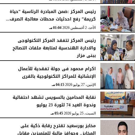
رئيس المركز :ضمن المبادرة الرئاسية ”حياة
كريمة” رفع احدثيات محطات معالجة الصرف...
الأحد، 2 أغسطس 2026
01:04 مـ
رئيس المركز تتفقد المركز التكنولوجى
والادارة الهندسية لمتابعة ملفات التصالح
ببنى مزار
الأربعاء، 29 يوليو 2026
02:03 مـ
اكرام محمود فى جولة تفقدية للأعمال
الإنشائية للمراكز التكنولوجية بالقرى
الإثنين، 27 يوليو 2026
04:15 مـ
نقابة المحامين بالسويس تشهد احتفالية
وندوة العيد 74 لثورة 23 يوليو
السبت، 25 يوليو 2026
05:45 مـ
مخابز بورسعيد تقترح رقابة ذكية على
المخابز.. وحوافز مالية للمتميزين مقابل