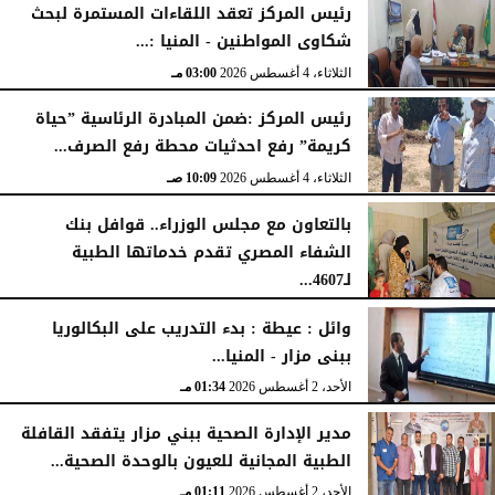
رئيس المركز تعقد اللقاءات المستمرة لبحث
شكاوى المواطنين - المنيا :...
الخميس، 6 أغسطس 2026
04:59 مـ
الثلاثاء، 4 أغسطس 2026
03:00 مـ
رئيس المركز :ضمن المبادرة الرئاسية ”حياة
كريمة” رفع احدثيات محطة رفع الصرف...
الثلاثاء، 4 أغسطس 2026
10:09 صـ
بالتعاون مع مجلس الوزراء.. قوافل بنك
الشفاء المصري تقدم خدماتها الطبية
لـ4607...
الإثنين، 3 أغسطس 2026
04:41 مـ
وائل : عيطة : بدء التدريب على البكالوريا
ببنى مزار - المنيا...
الأحد، 2 أغسطس 2026
01:34 مـ
مدير الإدارة الصحية ببني مزار يتفقد القافلة
الطبية المجانية للعيون بالوحدة الصحية...
الأحد، 2 أغسطس 2026
01:11 مـ