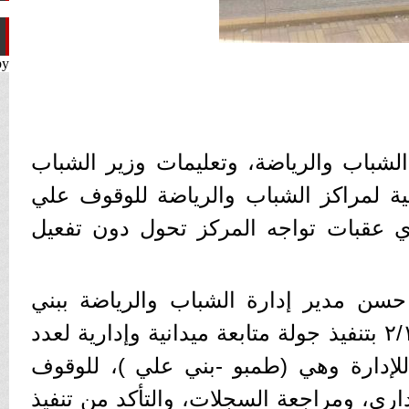
by
لشباب والرياضة، وتعليمات وزير الشباب
انية لمراكز الشباب والرياضة للوقوف علي
 عقبات تواجه المركز تحول دون تفعيل
سن مدير إدارة الشباب والرياضة ببني
مزار امس الأحد الموافق٢/١٥ بتنفيذ جولة متابعة ميدانية وإدارية لعدد
للإدارة وهي (طمبو -بني علي )، للوقوف
اري، ومراجعة السجلات، والتأكد من تنفيذ