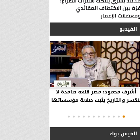
الفيديو
أشرف محمود: مصر قلعة صامدة لا
أشرف محمود: مصر 
نكسر والتاريخ يثبت صلابة مؤسساتها
بقاء إلهية حمت مؤ
دول..
الفيس بوك