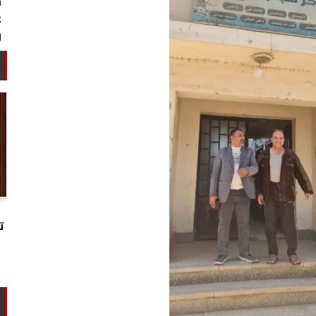
خبير أمني: طهران تستغل التهدئة
لتجارب تحت الأرض وتحالفها مع الصين
ت
وروسيا...