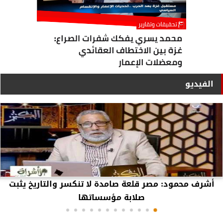
الفيديو
أشرف محمود: مصر قلعة صامدة لا تنكسر والتاريخ يثبت
صلابة مؤسساتها