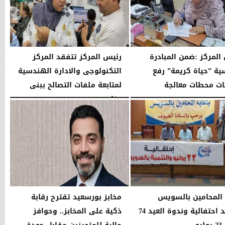
المركز :ضمن المبادرة
رئيس المركز تتفقد المركز
سية ”حياة كريمة” رفع
التكنولوجى والادارة الهندسية
ات محطات معالجة
لمتابعة ملفات التصالح ببنى
...
مزار
01:04 مـ
الأربعاء، 29 يوليو 2026
02:03 مـ
 المحامين بالسويس
مخابز بورسعيد تقترح رقابة
تشهد احتفالية وندوة العيد 74
ذكية على المخابز.. وحوافز