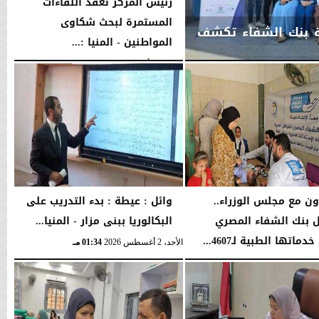
رئيس المركز تعقد اللقاءات
المستمرة لبحث شكاوى
لة بنك الشفاء تكشف
المواطنين - المنيا :...
الثلاثاء، 4 أغسطس 2026
03:00 مـ
اون مع مجلس الوزراء..
وائل : عيطة : بدء التدريب على
 بنك الشفاء المصري
البكالوريا ببنى مزار - المنيا...
ماتها الطبية لـ4607...
الأحد، 2 أغسطس 2026
01:34 مـ
04:41 مـ