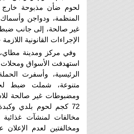
لحوم ضأن مذبوحة خارج ال
المنظمة، ودواجن وأسماك 
غير صالحة، إلى جانب ضبط لح
الإجراءات القانونية اللازمة 
وفي مركز ومدينة مطاي، 
استهدفت الأسواق ومحلات ال
متنوعة، شملت ضبط لحو
ومضبوطات غير صالحة للاس
72 كجم لحوم بلدي وكبد
مخالفات لمنشآت غذائية 