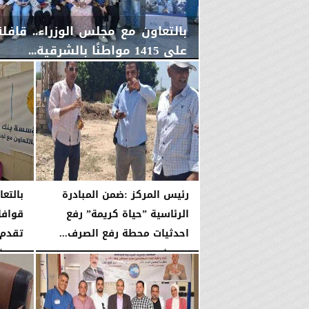
بالتعاون مع مجلس الوزراء.. قاف
على 1415 مواطنًا بالشرقية...
الخميس، 6 أغسطس 2026
04:59 مـ
رئيس المركز :ضمن المبادرة
بالتع
الرئاسية ”حياة كريمة” رفع
قوافل
احدثيات محطة رفع الصرف...
تقدم خد
الثلاثاء، 4 أغسطس 2026
10:09 صـ
الإثنين، 3 أغسطس 2026