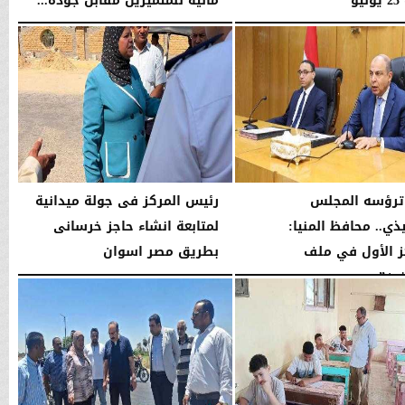
يو
مالية للمتميزين مقابل جودة...
05:45 مـ
السبت، 25 يوليو 2026
05:41 مـ
ترؤسه المجلس
رئيس المركز فى جولة ميدانية
ذي.. محافظ المنيا:
لمتابعة انشاء حاجز خرسانى
ز الأول في ملف
بطريق مصر اسوان
ين”...
السبت، 18 يوليو 2026
08:43 مـ
04:36 مـ