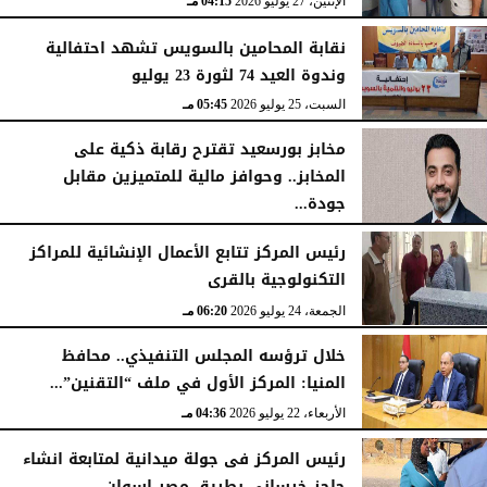
الإثنين، 27 يوليو 2026
04:15 مـ
نقابة المحامين بالسويس تشهد احتفالية
وندوة العيد 74 لثورة 23 يوليو
السبت، 25 يوليو 2026
05:45 مـ
مخابز بورسعيد تقترح رقابة ذكية على
المخابز.. وحوافز مالية للمتميزين مقابل
جودة...
السبت، 25 يوليو 2026
05:41 مـ
رئيس المركز تتابع الأعمال الإنشائية للمراكز
التكنولوجية بالقرى
الجمعة، 24 يوليو 2026
06:20 مـ
خلال ترؤسه المجلس التنفيذي.. محافظ
المنيا: المركز الأول في ملف “التقنين”...
الأربعاء، 22 يوليو 2026
04:36 مـ
رئيس المركز فى جولة ميدانية لمتابعة انشاء
حاجز خرسانى بطريق مصر اسوان