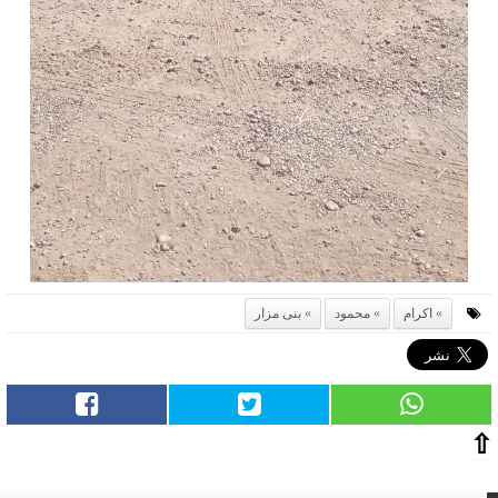
اكرام
محمود
بنى مزار
⇧