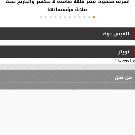
أشرف محمود: مصر قلعة صامدة لا تنكسر والتاريخ يثبت
صلابة مؤسساتها
الفيس بوك
تويتر
Tweets by
من نحن
⇡
الوثيقة
الأقسام