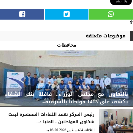
⇧
موضوعات متعلقة
محافظات
بالتعاون مع مجلس الوزراء.. قافلة بنك الشفاء
تكشف على 1415 مواطنًا بالشرقية...
رئيس المركز تعقد اللقاءات المستمرة لبحث
شكاوى المواطنين - المنيا :...
الخميس، 6 أغسطس 2026
04:59 مـ
الثلاثاء، 4 أغسطس 2026
03:00 مـ