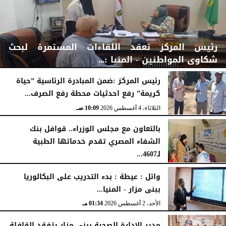
رئيس المركز تعقد اللقاءات المستمرة لبحث
شكاوى المواطنين - المنيا :...
رئيس المركز :ضمن المبادرة الرئاسية ”حياة
كريمة” رفع احدثيات محطة رفع الصرف...
الثلاثاء، 4 أغسطس 2026
03:00 مـ
الثلاثاء، 4 أغسطس 2026
10:09 صـ
بالتعاون مع مجلس الوزراء.. قوافل بنك
الشفاء المصري تقدم خدماتها الطبية
لـ4607...
الإثنين، 3 أغسطس 2026
04:41 مـ
وائل : عيطة : بدء التدريب على البكالوريا
ببنى مزار - المنيا...
الأحد، 2 أغسطس 2026
01:34 مـ
مدير الإدارة الصحية ببني مزار يتفقد القافلة