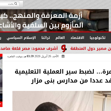
تكنولوجيا
الاقتصاد
العالم
تراثنا
الإسلام السياسي
ر
طقة
أشرف محمود: مصر قلعة صامدة لا تنكسر والتاري
الأحد، 26 أبريل 2026
03:39 مـ
بتوقيت القاهرة
رة… لضبط سير العملية التعليمية
د عددا من مدارس بنى مزار