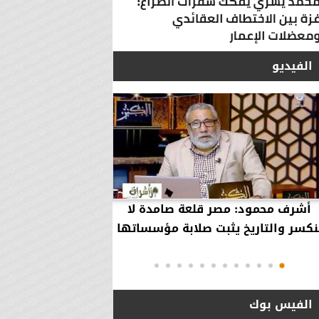
الفيديو
أشرف محمود: مصر قلعة صامدة لا
أشرف محمود: مصر 
نكسر والتاريخ يثبت صلابة مؤسساتها
بقاء إلهية حمت مؤ
دول..
الفيس بوك