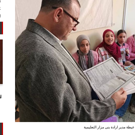
خبير أمني: طهران تستغل التهدئة
لتجارب تحت الأرض وتحالفها مع الصين
ت
وروسيا...
عيطة مدير ارادة بنى مزار التعليمية