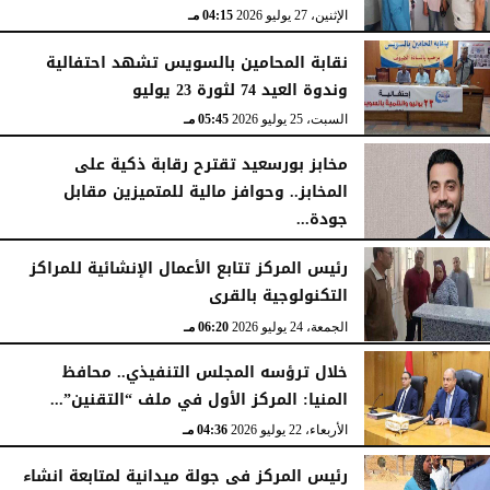
الإثنين، 27 يوليو 2026
04:15 مـ
نقابة المحامين بالسويس تشهد احتفالية
وندوة العيد 74 لثورة 23 يوليو
السبت، 25 يوليو 2026
05:45 مـ
مخابز بورسعيد تقترح رقابة ذكية على
المخابز.. وحوافز مالية للمتميزين مقابل
جودة...
السبت، 25 يوليو 2026
05:41 مـ
رئيس المركز تتابع الأعمال الإنشائية للمراكز
التكنولوجية بالقرى
الجمعة، 24 يوليو 2026
06:20 مـ
خلال ترؤسه المجلس التنفيذي.. محافظ
المنيا: المركز الأول في ملف “التقنين”...
الأربعاء، 22 يوليو 2026
04:36 مـ
رئيس المركز فى جولة ميدانية لمتابعة انشاء