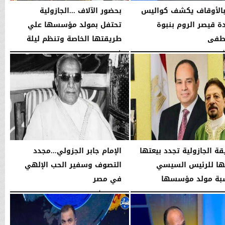
بالأوقاف يكشف كواليس
بحضور الآلاف ...الجازولية
 قيصر الروم بنبوة
تحتفل بمولد مؤسسها علي
طفى
طريقتها الخاصة وتنظم ليلة
في...
10:04 مـ
الجمعة، 7 أغسطس 2026
11:31 صـ
قة الجازولية تجدد بيعتها
الإمام جابر الجزولي...مجدد
ا للرئيس السيسي
التصوف وسفير الحب الإلهي
بة مولد مؤسسها
في مصر
..
الخميس، 6 أغسطس 2026
01:45 مـ
02:46 مـ