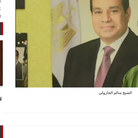
خبير أمني: طهران تستغل التهدئة
الشيخ سالم الجازولي
لتجارب تحت الأرض وتحالفها مع الصين
ت
وروسيا...