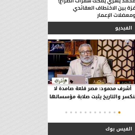
الفيديو
أشرف محمود: مصر قلعة صامدة لا
أشرف محمود: مصر 
نكسر والتاريخ يثبت صلابة مؤسساتها
بقاء إلهية حمت مؤ
دول..
الفيس بوك