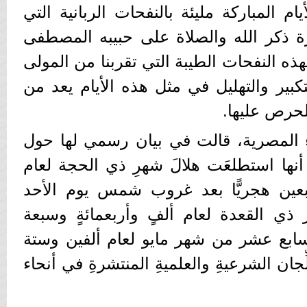
ام المباركة مليئة بالنفحات الربانية التي
ثرة ذكر الله والصلاة على حبيبه المصطفى
ذه النفحات الطيبة التي تقربنا من المولى
كبير والتهليل في مثل هذه الأيام يعد من
الحرص عليها.
اء المصرية، قالت في بيان رسمي لها حول
نها استطلعَت هلالَ شهرِ ذي الحجة لعام
ربعين هجريًّا بعد غروب شمس يوم الأحد
ي القعدة لعام ألفٍ وأربعمائةٍ وسبعة
السابع عشر من شهر مايو لعام ألفين وستة
ِجان الشرعيةِ والعلميةِ المنتشرةِ في أنحاء