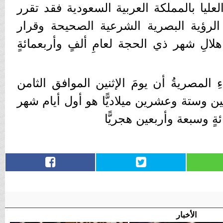
عليا بالمملكة العربية السعودية فقد تقرر
 الرؤية البصرية الشرعية الصحيحة وقرار
هلالِ شهر ذي الحجة لعامِ ألفٍ وأربعمائةٍ
ءِ المصريةُ أن يومَ الإثنين الموافق الثامن
 وستة وعشرين ميلاديًّا هو أول أيام شهر
ةٍ وسبعة وأربعين هجريًّا
الأخبار