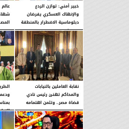
خبير أمني: توازن الردع
عالم 
والإنهاك العسكري يفرضان
شهادة
دبلوماسية الاضطرار بالمنطقة
المص
الجمعة، 7 أغسطس 2026
10:06 مـ
الجمعة، 7 أغسطس 2026
نقابة العاملين بالنيابات
الطري
والمحاكم تهنئ رئيس نادي
ودعمه
قضاة مصر.. وتثمن اهتمامه
بمناس
بدعم...
الإمام.
الخميس، 6 أغسطس 2026
06:22 مـ
الخميس، 6 أغسطس 2026