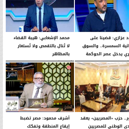
 عزازي: قضينا على
محمد الإشعابي: هيبة القضاء
ية السمسرة.. والسوق
لا تُنال بالتقمص ولا تُستعار
ري يدخل عصر الحوكمة
بالمظاهر
08:19 مـ
الأربعاء، 5 أغسطس 2026
08:17 مـ
ر.. حزب «المصريين» يعقد
أشرف محمود: مصر تضبط
دى الوطني للمصريين
إيقاع المنطقة وتفكك