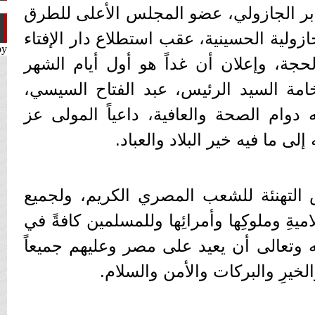
بر الجازولي، عضو المجلس الأعلى للطرق
زولية الحسينية، عقب استطلاع دار الإفتاء
by
حجة، وإعلان أن غداً هو أول أيام الشهر
خامة السيد الرئيس، عبد الفتاح السيسي،
 دوام الصحة والعافية، داعياً المولى عز
 ما فيه خير البلاد والعباد.
 التهنئة للشعب المصري الكريم، ولجميع
اميةِ وملوكِها وأمرائِها وللمسلمين كافةً في
حانه وتعالى أن يعيد على مصر وعليهم جميعاً
 والخيرِ والبركات والأمن والسلام.