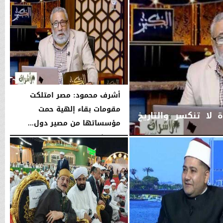
أشرف محمود: مصر امتلكت
مقومات بقاء إلهية حمت
لا تنكسر والتاريخ
مؤسساتها من مصير دول...
الجمعة، 7 أغسطس 2026
10:12 مـ