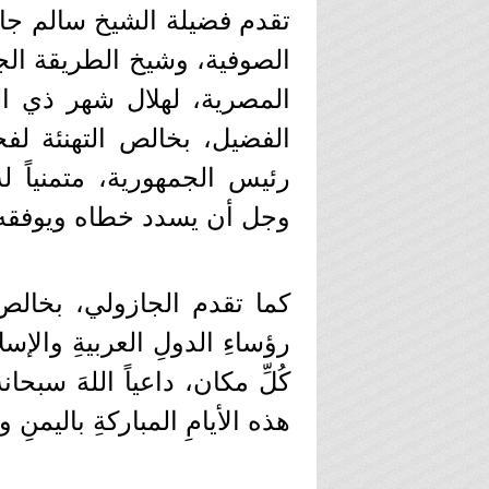
تقدم فضيلة الشيخ سالم جا
الصوفية، وشيخ الطريقة الجا
المصرية، لهلال شهر ذي ال
الفضيل، بخالص التهنئة لف
رئيس الجمهورية، متمنياً له
وجل أن يسدد خطاه ويوفقه إلى
كما تقدم الجازولي، بخالص
رؤساءِ الدولِ العربيةِ والإسل
كُلِّ مكان، داعياً اللهَ سب
هذه الأيامِ المباركةِ باليمنِ