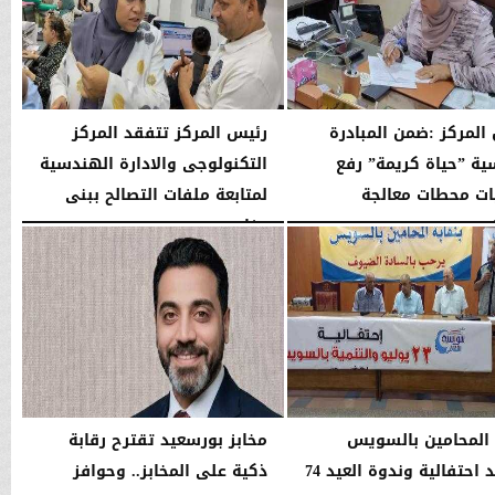
المركز :ضمن المبادرة
رئيس المركز تتفقد المركز
سية ”حياة كريمة” رفع
التكنولوجى والادارة الهندسية
ات محطات معالجة
لمتابعة ملفات التصالح ببنى
...
مزار
01:04 مـ
الأربعاء، 29 يوليو 2026
02:03 مـ
 المحامين بالسويس
مخابز بورسعيد تقترح رقابة
تشهد احتفالية وندوة العيد 74
ذكية على المخابز.. وحوافز