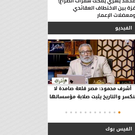
الفيديو
أشرف محمود: مصر قلعة صامدة لا
أشرف محمود: مصر 
نكسر والتاريخ يثبت صلابة مؤسساتها
بقاء إلهية حمت مؤ
دول..
الفيس بوك