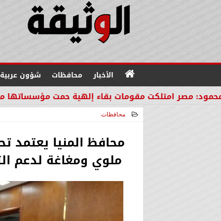
الأخبار
محافظات
شؤون عربية
لكت مقومات بقاء إلهية حمت مؤسساتها من مصير دول ال
محافظات
2026-05-19 13:38:21
محافظ المنيا يعتمد ت
ملوي ومغاغة لدعم التن