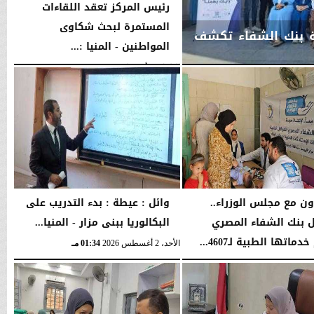
رئيس المركز تعقد اللقاءات
المستمرة لبحث شكاوى
لة بنك الشفاء تكشف
المواطنين - المنيا :...
الثلاثاء، 4 أغسطس 2026
03:00 مـ
اون مع مجلس الوزراء..
وائل : عيطة : بدء التدريب على
 بنك الشفاء المصري
البكالوريا ببنى مزار - المنيا...
ماتها الطبية لـ4607...
الأحد، 2 أغسطس 2026
01:34 مـ
04:41 مـ