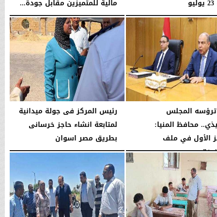
يو
مالية للمتميزين مقابل جودة...
05:45 مـ
السبت، 25 يوليو 2026
05:41 مـ
ترؤسه المجلس
رئيس المركز فى جولة ميدانية
ذي.. محافظ المنيا:
لمتابعة انشاء حاجز خرسانى
ز الأول في ملف
بطريق مصر اسوان
ين”...
السبت، 18 يوليو 2026
08:43 مـ
04:36 مـ