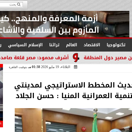
تكنولوجيا
الاقتصاد
العالم
تراثنا
الإسلام السياسي
ر
منطقة
أشرف محمود: مصر قلعة صامدة لا تنكسر والت
الثلاثاء، 19 مايو 2026
01:38 مـ
بتوقيت القاهرة
حديث المخطط الاستراتيجي لمدينتي
مية العمرانية المنيا : حسن الجلاد