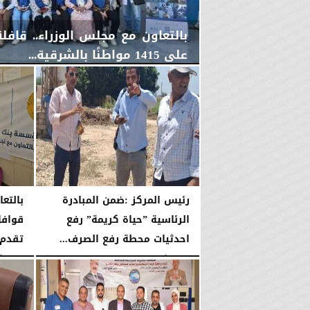
بالتعاون مع مجلس الوزراء.. قاف
على 1415 مواطنًا بالشرقية...
الخميس، 6 أغسطس 2026
04:59 مـ
رئيس المركز :ضمن المبادرة
بالتع
الرئاسية ”حياة كريمة” رفع
قوافل
احدثيات محطة رفع الصرف...
تقدم خد
الثلاثاء، 4 أغسطس 2026
10:09 صـ
الإثنين، 3 أغسطس 2026