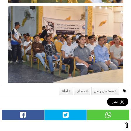
مستقبل وطن
مطاى
امانة
⇧