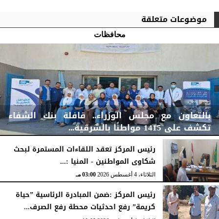
موضوعات متعلقة
محافظات
بالتعاون مع مجلس الوزراء.. قافلة بنك الشفاء
تكشف على 1415 مواطنًا بالشرقية...
رئيس المركز تعقد اللقاءات المستمرة لبحث
شكاوى المواطنين - المنيا :...
الخميس، 6 أغسطس 2026
04:59 مـ
الثلاثاء، 4 أغسطس 2026
03:00 مـ
رئيس المركز :ضمن المبادرة الرئاسية ”حياة
كريمة” رفع احدثيات محطة رفع الصرف...