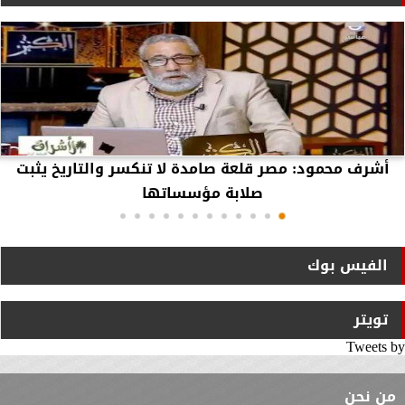
أشرف محمود: مصر قلعة صامدة لا تنكسر والتاريخ يثبت
صلابة مؤسساتها
الفيس بوك
تويتر
Tweets by
من نحن