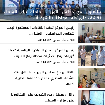
بالتعاون مع مجلس الوزراء.. قافلة بنك الشفاء
تكشف على 1415 مواطنًا بالشرقية...
رئيس المركز تعقد اللقاءات المستمرة لبحث
شكاوى المواطنين - المنيا :...
الخميس، 6 أغسطس 2026
04:59 مـ
الثلاثاء، 4 أغسطس 2026
03:00 مـ
رئيس المركز :ضمن المبادرة الرئاسية ”حياة
كريمة” رفع احدثيات محطة رفع الصرف...
الثلاثاء، 4 أغسطس 2026
10:09 صـ
بالتعاون مع مجلس الوزراء.. قوافل بنك
الشفاء المصري تقدم خدماتها الطبية
لـ4607...
الإثنين، 3 أغسطس 2026
04:41 مـ
وائل : عيطة : بدء التدريب على البكالوريا
ببنى مزار - المنيا...