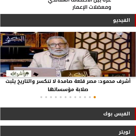
الفيديو
أشرف محمود: مصر قلعة صامدة لا تنكسر والتاريخ يثبت
صلابة مؤسساتها
الفيس بوك
تويتر