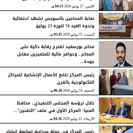
الإثنين، 27 يوليو 2026
04:15 مـ
نقابة المحامين بالسويس تشهد احتفالية
وندوة العيد 74 لثورة 23 يوليو
السبت، 25 يوليو 2026
05:45 مـ
مخابز بورسعيد تقترح رقابة ذكية على
المخابز.. وحوافز مالية للمتميزين مقابل
جودة...
السبت، 25 يوليو 2026
05:41 مـ
رئيس المركز تتابع الأعمال الإنشائية للمراكز
التكنولوجية بالقرى
الجمعة، 24 يوليو 2026
06:20 مـ
خلال ترؤسه المجلس التنفيذي.. محافظ
المنيا: المركز الأول في ملف “التقنين”...
الأربعاء، 22 يوليو 2026
04:36 مـ
رئيس المركز فى جولة ميدانية لمتابعة انشاء