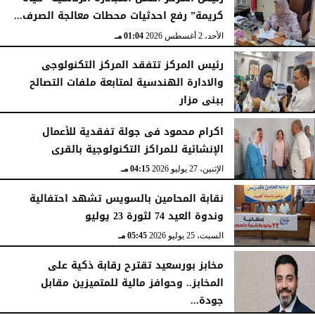
كريمة” رفع احدثيات محطات معالجة الصرف...
الأحد، 2 أغسطس 2026
01:04 مـ
رئيس المركز تتفقد المركز التكنولوجى
والادارة الهندسية لمتابعة ملفات التصالح
ببنى مزار
الأربعاء، 29 يوليو 2026
02:03 مـ
اكرام محمود فى جولة تفقدية للأعمال
الإنشائية للمراكز التكنولوجية بالقرى
الإثنين، 27 يوليو 2026
04:15 مـ
نقابة المحامين بالسويس تشهد احتفالية
وندوة العيد 74 لثورة 23 يوليو
السبت، 25 يوليو 2026
05:45 مـ
مخابز بورسعيد تقترح رقابة ذكية على
المخابز.. وحوافز مالية للمتميزين مقابل
جودة...