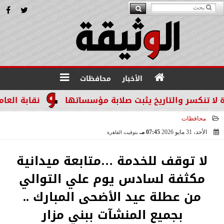
الأخبار
محافظات
ر والتاريخ يثبت صلابة مؤسساتها
نقابة العاملين با
محافظات
الأحد، 31 مايو 2026
07:45 مـ
بتوقيت القاهرة
2026-05-31 19:45:45
لا توقف للخدمة …متابعة ميدانية
مكثفة لسادس يوم علي التوالي
من عطلة عيد الأضحى المبارك ..
بجميع المنشآت ببني مزار