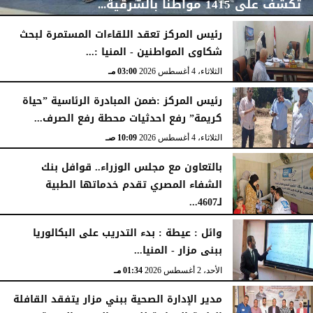
تكشف على 1415 مواطنًا بالشرقية...
رئيس المركز تعقد اللقاءات المستمرة لبحث
شكاوى المواطنين - المنيا :...
الخميس، 6 أغسطس 2026
04:59 مـ
الثلاثاء، 4 أغسطس 2026
03:00 مـ
رئيس المركز :ضمن المبادرة الرئاسية ”حياة
كريمة” رفع احدثيات محطة رفع الصرف...
الثلاثاء، 4 أغسطس 2026
10:09 صـ
بالتعاون مع مجلس الوزراء.. قوافل بنك
الشفاء المصري تقدم خدماتها الطبية
لـ4607...
الإثنين، 3 أغسطس 2026
04:41 مـ
وائل : عيطة : بدء التدريب على البكالوريا
ببنى مزار - المنيا...
الأحد، 2 أغسطس 2026
01:34 مـ
مدير الإدارة الصحية ببني مزار يتفقد القافلة