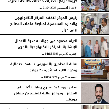
كريمة” رفع احدثيات محطات معالجة الصرف...
الأحد، 2 أغسطس 2026
01:04 مـ
رئيس المركز تتفقد المركز التكنولوجى
والادارة الهندسية لمتابعة ملفات التصالح
ببنى مزار
الأربعاء، 29 يوليو 2026
02:03 مـ
اكرام محمود فى جولة تفقدية للأعمال
الإنشائية للمراكز التكنولوجية بالقرى
الإثنين، 27 يوليو 2026
04:15 مـ
نقابة المحامين بالسويس تشهد احتفالية
وندوة العيد 74 لثورة 23 يوليو
السبت، 25 يوليو 2026
05:45 مـ
مخابز بورسعيد تقترح رقابة ذكية على
المخابز.. وحوافز مالية للمتميزين مقابل
جودة...
السبت، 25 يوليو 2026
05:41 مـ