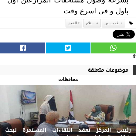
باول و فى اسرع وقت
طه حسين
استلام
القمح
⇧
موضوعات متعلقة
محافظات
رئيس المركز تعقد اللقاءات المستمرة لبحث