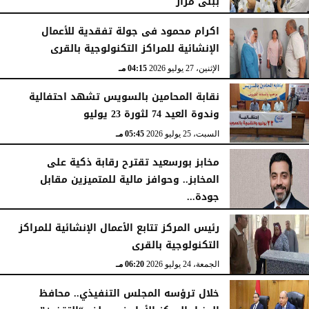
ببنى مزار
الأربعاء، 29 يوليو 2026
02:03 مـ
اكرام محمود فى جولة تفقدية للأعمال
الإنشائية للمراكز التكنولوجية بالقرى
الإثنين، 27 يوليو 2026
04:15 مـ
نقابة المحامين بالسويس تشهد احتفالية
وندوة العيد 74 لثورة 23 يوليو
السبت، 25 يوليو 2026
05:45 مـ
مخابز بورسعيد تقترح رقابة ذكية على
المخابز.. وحوافز مالية للمتميزين مقابل
جودة...
السبت، 25 يوليو 2026
05:41 مـ
رئيس المركز تتابع الأعمال الإنشائية للمراكز
التكنولوجية بالقرى
الجمعة، 24 يوليو 2026
06:20 مـ
خلال ترؤسه المجلس التنفيذي.. محافظ