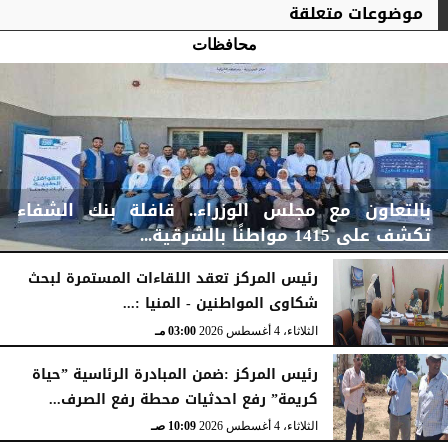
موضوعات متعلقة
محافظات
بالتعاون مع مجلس الوزراء.. قافلة بنك الشفاء
تكشف على 1415 مواطنًا بالشرقية...
رئيس المركز تعقد اللقاءات المستمرة لبحث
شكاوى المواطنين - المنيا :...
اليوم
الخميس، 6 أغسطس 2026
04:59 مـ
الثلاثاء، 4 أغسطس 2026
03:00 مـ
رئيس المركز :ضمن المبادرة الرئاسية ”حياة
كريمة” رفع احدثيات محطة رفع الصرف...
الثلاثاء، 4 أغسطس 2026
10:09 صـ