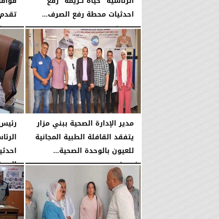
الرئاسية ”حياة كريمة” رفع
قوافل
احدثيات محطة رفع الصرف...
تقدم خد
الثلاثاء، 4 أغسطس 2026
10:09 صـ
الإثنين، 3 أغسطس 2026
مدير الإدارة الصحية ببني مزار
رئيس 
يتفقد القافلة الطبية المجانية
الرئا
للعيون بالوحدة الصحية...
احدثي
الصرف
الأحد، 2 أغسطس 2026
01:11 مـ
الأحد، 2 أغسطس 2026