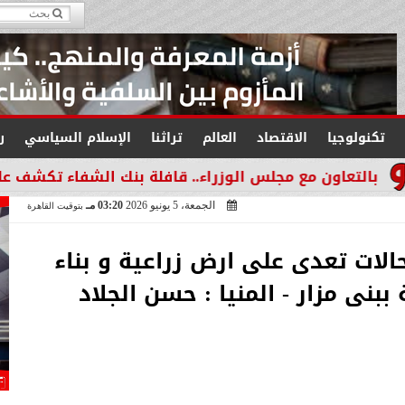
تكنولوجيا
الاقتصاد
العالم
تراثنا
الإسلام السياسي
ر
مجلس الوزراء.. قافلة بنك الشفاء تكشف على 1415 مواطنًا بالشرقية على مدار يومين
الجمعة، 5 يونيو 2026
03:20 مـ
بتوقيت القاهرة
ئيس المركز: ازالة ٩حالات تعدى على ارض زراعية و بناء
بنى مزار - المنيا : حسن الجلاد