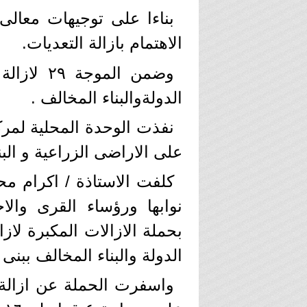
بناءا على توجيهات معالى 
الاهتمام بازالة التعديات.
وضمن المو
الدولةوالبناء المخالف .
على الاراضى الزراعية و البن
كلفت الاستاذة / اكرام م
نوابها ورؤساء القرى والاحي
بحملة الازالات المكبرة لاز
الدولة والبناء المخالف ببنى 