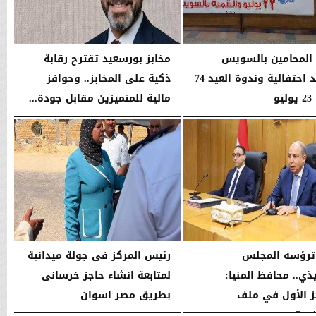
 المحامين بالسويس
مخابز بورسعيد تقترح رقابة
تشهد احتفالية وندوة العيد 74
ذكية على المخابز.. وحوافز
يو
مالية للمتميزين مقابل جودة...
05:45 مـ
السبت، 25 يوليو 2026
05:41 مـ
ترؤسه المجلس
رئيس المركز فى جولة ميدانية
ذي.. محافظ المنيا:
لمتابعة انشاء حاجز خرسانى
ز الأول في ملف
بطريق مصر اسوان
ين”...
السبت، 18 يوليو 2026
08:43 مـ