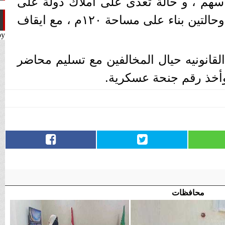
ى مساحة ٤ قرايط و١٦ سهم ، و حالة تعدى على املاك دولة على
مساحة ٤ افدنه و٨ قراريط وحالتين بناء على مساحة ١٢٠م ، مع ايقاف
by
القانونيه حيال المخالفين مع تسليم محاضر
أخذ رقم جنحة عسكرية.
محافظات