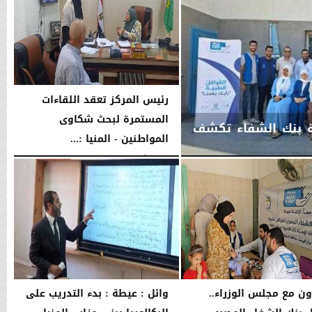
رئيس المركز تعقد اللقاءات
المستمرة لبحث شكاوى
لة بنك الشفاء تكشف
المواطنين - المنيا :...
الثلاثاء، 4 أغسطس 2026
03:00 مـ
اون مع مجلس الوزراء..
وائل : عيطة : بدء التدريب على