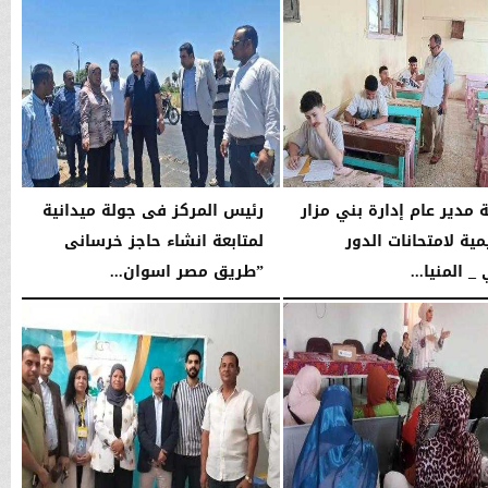
04:36 مـ
ة مدير عام إدارة بني مزار
رئيس المركز فى جولة ميدانية
مية لامتحانات الدور
لمتابعة انشاء حاجز خرسانى
 _ المنيا...
”طريق مصر اسوان...
02:00 مـ
الجمعة، 17 يوليو 2026
11:29 صـ