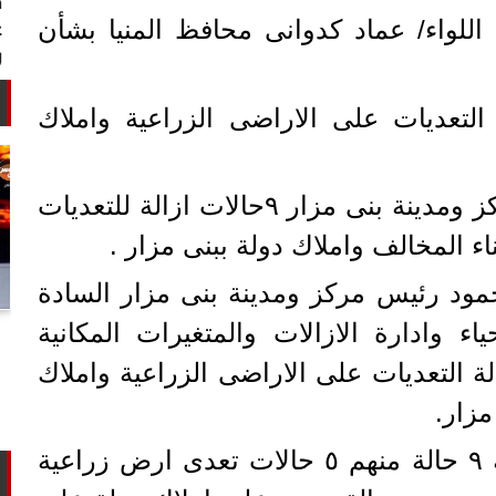
اللواء/ عماد كدوانى محافظ المنيا بشأن
جة ٢٩ لازالة التعديات على الاراضى الزراعية واملاك
نفذت الوحدة المحلية لمركز ومدينة بنى مزار ٩حالات ازالة للتعديات
اء المخالف واملاك دولة ببنى مزار .
حمود رئيس مركز ومدينة بنى مزار السادة
أستاذ كيمياء حيوية: غلي اللبن السايب
اء وادارة الازالات والمتغيرات المكانية
في المنازل لا يقضي على الأمراض...
الة التعديات على الاراضى الزراعية واملاك
مزار.
واسفرت الحملة عن ازالة ٩ حالة منهم ٥ حالات تعدى ارض زراعية