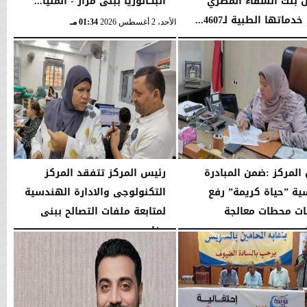
 بنك الشفاء المصري
البكالوريا ببنى مزار - المنيا...
ماتها الطبية لـ4607...
الأحد، 2 أغسطس 2026
01:34 مـ
04:41 مـ
المركز :ضمن المبادرة
رئيس المركز تتفقد المركز
سية ”حياة كريمة” رفع
التكنولوجى والادارة الهندسية
ات محطات معالجة
لمتابعة ملفات التصالح ببنى
...
مزار
01:04 مـ
الأربعاء، 29 يوليو 2026
02:03 مـ