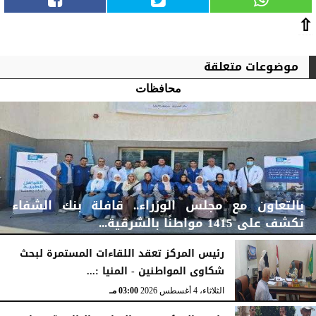
⇧
موضوعات متعلقة
محافظات
بالتعاون مع مجلس الوزراء.. قافلة بنك الشفاء
تكشف على 1415 مواطنًا بالشرقية...
رئيس المركز تعقد اللقاءات المستمرة لبحث
شكاوى المواطنين - المنيا :...
الخميس، 6 أغسطس 2026
04:59 مـ
الثلاثاء، 4 أغسطس 2026
03:00 مـ