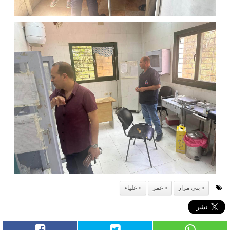
بنى مزار
غمر
علياء