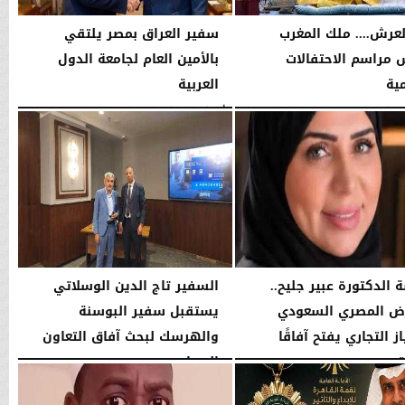
لعرش.... ملك المغرب
سفير العراق بمصر يلتقي
 مراسم الاحتفالات
بالأمين العام لجامعة الدول
ية
العربية
11:18 مـ
الأربعاء، 29 يوليو 2026
09:04 مـ
 الدكتورة عبير جليح..
السفير تاج الدين الوسلاتي
ض المصري السعودي
يستقبل سفير البوسنة
از التجاري يفتح آفاقًا
والهرسك لبحث آفاق التعاون
..
السياحي...
02:38 مـ
الثلاثاء، 23 يونيو 2026
03:33 مـ