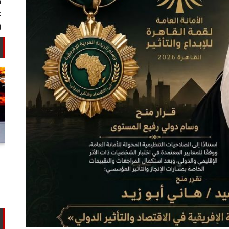
أستاذ كيمياء حيوية: غلي اللبن السايب
في المنازل لا يقضي على الأمراض...