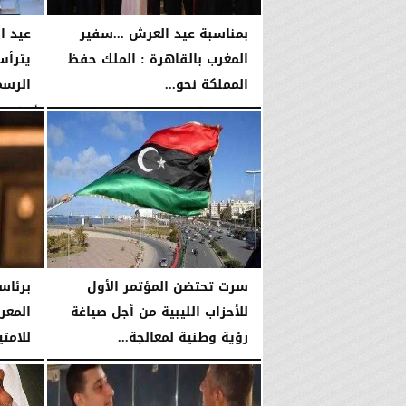
بمناسبة عيد العرش ...سفير
عيد ا
المغرب بالقاهرة : الملك حفظ
يترأس
المملكة نحو...
الرسم
الجمعة، 31 يوليو 2026
03:18 مـ
الأربعاء، 29 يوليو 2026
سرت تحتضن المؤتمر الأول
برئاسة
للأحزاب الليبية من أجل صياغة
المعر
رؤية وطنية لمعالجة...
للامتي
جديدة.
الثلاثاء، 21 يوليو 2026
01:40 مـ
الأحد، 5 يوليو 2026