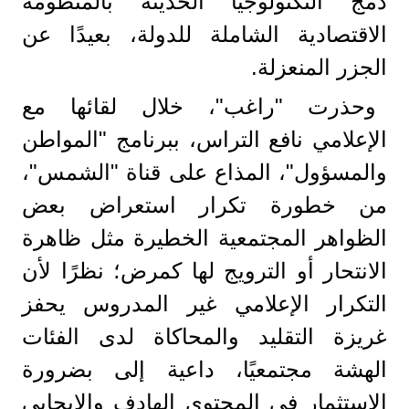
دمج التكنولوجيا الحديثة بالمنظومة
الاقتصادية الشاملة للدولة، بعيدًا عن
الجزر المنعزلة.
وحذرت "راغب"، خلال لقائها مع
الإعلامي نافع التراس، ببرنامج "المواطن
والمسؤول"، المذاع على قناة "الشمس"،
من خطورة تكرار استعراض بعض
الظواهر المجتمعية الخطيرة مثل ظاهرة
الانتحار أو الترويج لها كمرض؛ نظرًا لأن
التكرار الإعلامي غير المدروس يحفز
غريزة التقليد والمحاكاة لدى الفئات
الهشة مجتمعيًا، داعية إلى بضرورة
الاستثمار في المحتوى الهادف والإيجابي