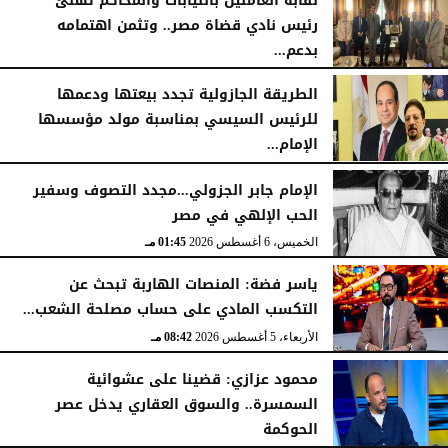
نقابة العاملين بالنيابات والمحاكم تهنئ
رئيس نادي قضاة مصر.. وتثمن اهتمامه
بدعم...
اليوم
الجمعة، 7 أغسطس 2026
11:31 صـ
الخميس، 6 أغسطس 2026
06:22 مـ
الطريقة الجازولية تجدد بيعتها ودعمها
للرئيس السيسي بمناسبة مولد مؤسسها
الإمام...
الخميس، 6 أغسطس 2026
02:46 مـ
الإمام جابر الجزولي...مجدد التصوف وسفير
الحب الإلهي في مصر
الخميس، 6 أغسطس 2026
01:45 مـ
ياسر فضة: المنصات الهاربة تبحث عن
التكسب المادي على حساب مصلحة الشعب...
الأربعاء، 5 أغسطس 2026
08:42 مـ
محمود عزازي: قضينا على عشوائية
السمسرة.. والسوق العقاري يدخل عصر
الحوكمة