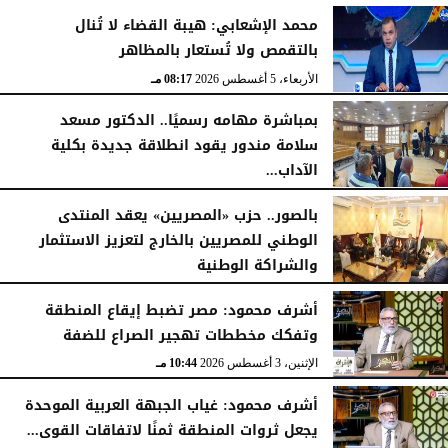
الأربعاء، 5 أغسطس 2026
08:19 مـ
محمد الإشعابي: هيبة القضاء لا تُنال
بالتقمص ولا تُستعار بالمظاهر
الأربعاء، 5 أغسطس 2026
08:17 مـ
بمباشرة مهامه رسميًا.. الدكتور مسعد
سلامة مندور يقود انطلاقة جديدة بكلية
الآداب...
الأربعاء، 5 أغسطس 2026
04:51 مـ
بالصور.. حزب «المصريين» يعقد المنتدى
الوطني للمصريين بالخارج لتعزيز الاستثمار
والشراكة الوطنية
الثلاثاء، 4 أغسطس 2026
11:31 مـ
أشرف محمود: مصر تضبط إيقاع المنطقة
وتفكك مخططات تهجير الصراع للضفة
الإثنين، 3 أغسطس 2026
10:44 مـ
أشرف محمود: غياب الجبهة العربية الموحدة
يجعل ثروات المنطقة ثمنًا لاتفاقات القوى...