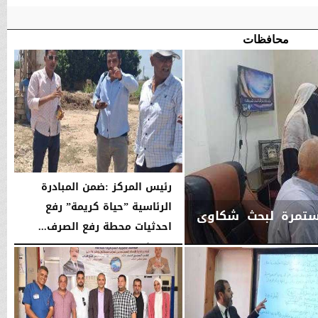
محافظات
رئيس المركز :ضمن المبادرة
الرئاسية ”حياة كريمة” رفع
مستمرة لبحث شكاوى
احدثيات محطة رفع الصرف...
الثلاثاء، 4 أغسطس 2026
10:09 صـ