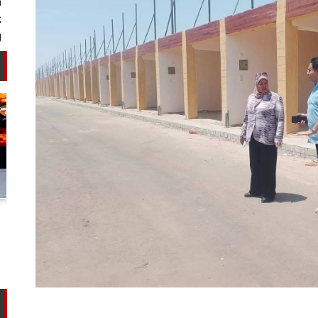
أستاذ كيمياء حيوية: غلي اللبن السايب
في المنازل لا يقضي على الأمراض...