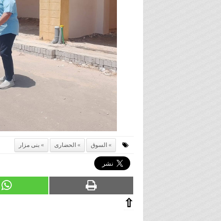
السوق
الحضارى
بنى مزار
⇧