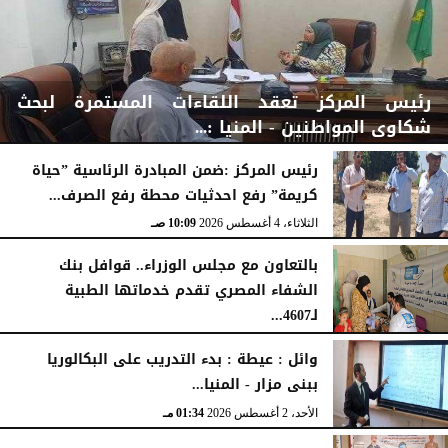
رئيس المركز تعقد اللقاءات المستمرة لبحث
شكاوى المواطنين - المنيا :...
رئيس المركز :ضمن المبادرة الرئاسية ”حياة
كريمة” رفع احدثيات محطة رفع الصرف...
الثلاثاء، 4 أغسطس 2026
03:00 مـ
الثلاثاء، 4 أغسطس 2026
10:09 صـ
بالتعاون مع مجلس الوزراء.. قوافل بنك
الشفاء المصري تقدم خدماتها الطبية
لـ4607...
الإثنين، 3 أغسطس 2026
04:41 مـ
وائل : عيطة : بدء التدريب على البكالوريا
ببنى مزار - المنيا...
الأحد، 2 أغسطس 2026
01:34 مـ