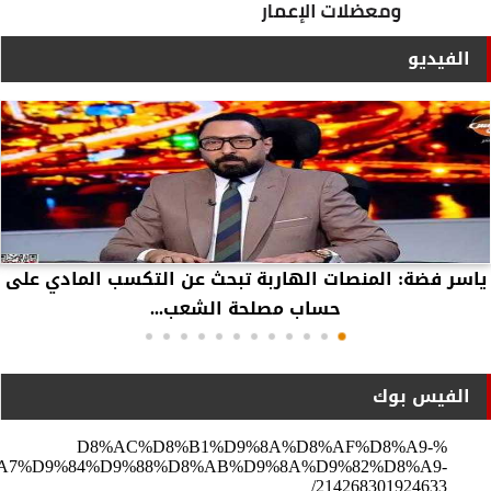
الفيديو
ياسر فضة: المنصات الهاربة تبحث عن التكسب المادي على
حساب مصلحة الشعب...
الفيس بوك
%D8%AC%D8%B1%D9%8A%D8%AF%D8%A9-
A7%D9%84%D9%88%D8%AB%D9%8A%D9%82%D8%A9-
214268301924633/