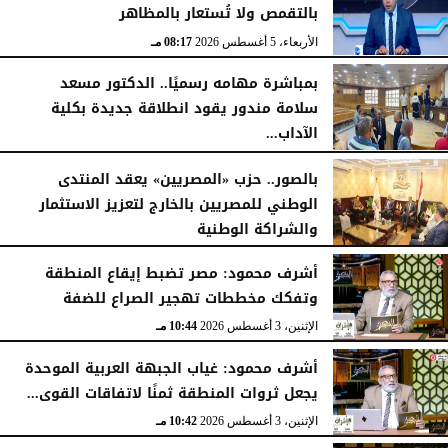
بالتقمص ولا تُستعار بالمظاهر
الأربعاء، 5 أغسطس 2026
08:17 مـ
بمباشرة مهامه رسميًا.. الدكتور مسعد
سلامة مندور يقود انطلاقة جديدة بكلية
الآداب...
الأربعاء، 5 أغسطس 2026
04:51 مـ
بالصور.. حزب «المصريين» يعقد المنتدى
الوطني للمصريين بالخارج لتعزيز الاستثمار
والشراكة الوطنية
الثلاثاء، 4 أغسطس 2026
11:31 مـ
أشرف محمود: مصر تضبط إيقاع المنطقة
وتفكك مخططات تهجير الصراع للضفة
الإثنين، 3 أغسطس 2026
10:44 مـ
أشرف محمود: غياب الجبهة العربية الموحدة
يجعل ثروات المنطقة ثمنًا لاتفاقات القوى...
الإثنين، 3 أغسطس 2026
10:42 مـ