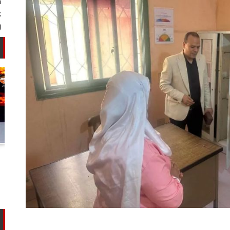
أستاذ كيمياء حيوية: غلي اللبن السايب
في المنازل لا يقضي على الأمراض...