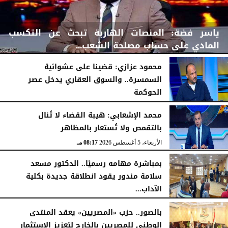
ياسر فضة: المنصات الهاربة تبحث عن التكسب
المادي على حساب مصلحة الشعب...
محمود عزازي: قضينا على عشوائية
السمسرة.. والسوق العقاري يدخل عصر
الحوكمة
الأربعاء، 5 أغسطس 2026
08:42 مـ
الأربعاء، 5 أغسطس 2026
08:19 مـ
محمد الإشعابي: هيبة القضاء لا تُنال
بالتقمص ولا تُستعار بالمظاهر
الأربعاء، 5 أغسطس 2026
08:17 مـ
بمباشرة مهامه رسميًا.. الدكتور مسعد
سلامة مندور يقود انطلاقة جديدة بكلية
الآداب...
الأربعاء، 5 أغسطس 2026
04:51 مـ
بالصور.. حزب «المصريين» يعقد المنتدى
الوطني للمصريين بالخارج لتعزيز الاستثمار