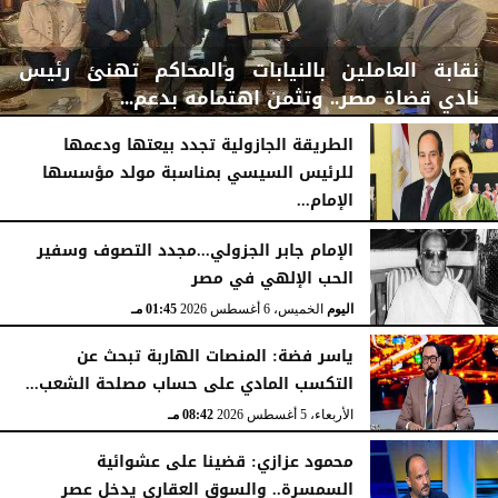
نقابة العاملين بالنيابات والمحاكم تهنئ رئيس
نادي قضاة مصر.. وتثمن اهتمامه بدعم...
الطريقة الجازولية تجدد بيعتها ودعمها
للرئيس السيسي بمناسبة مولد مؤسسها
الإمام...
اليوم
الخميس، 6 أغسطس 2026
06:22 مـ
اليوم
الخميس، 6 أغسطس 2026
02:46 مـ
الإمام جابر الجزولي...مجدد التصوف وسفير
الحب الإلهي في مصر
اليوم
الخميس، 6 أغسطس 2026
01:45 مـ
ياسر فضة: المنصات الهاربة تبحث عن
التكسب المادي على حساب مصلحة الشعب...
الأربعاء، 5 أغسطس 2026
08:42 مـ
محمود عزازي: قضينا على عشوائية
السمسرة.. والسوق العقاري يدخل عصر