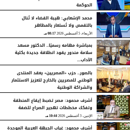
الحوكمة
الأربعاء، 5 أغسطس 2026
08:19 مـ
محمد الإشعابي: هيبة القضاء لا تُنال
بالتقمص ولا تُستعار بالمظاهر
الأربعاء، 5 أغسطس 2026
08:17 مـ
بمباشرة مهامه رسميًا.. الدكتور مسعد
سلامة مندور يقود انطلاقة جديدة بكلية
الآداب...
الأربعاء، 5 أغسطس 2026
04:51 مـ
بالصور.. حزب «المصريين» يعقد المنتدى
الوطني للمصريين بالخارج لتعزيز الاستثمار
والشراكة الوطنية
الثلاثاء، 4 أغسطس 2026
11:31 مـ
أشرف محمود: مصر تضبط إيقاع المنطقة
وتفكك مخططات تهجير الصراع للضفة
الإثنين، 3 أغسطس 2026
10:44 مـ
أشرف محمود: غياب الجبهة العربية الموحدة