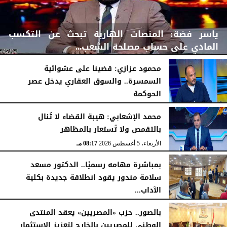
ياسر فضة: المنصات الهاربة تبحث عن التكسب
المادي على حساب مصلحة الشعب...
محمود عزازي: قضينا على عشوائية
السمسرة.. والسوق العقاري يدخل عصر
الحوكمة
الأربعاء، 5 أغسطس 2026
08:42 مـ
الأربعاء، 5 أغسطس 2026
08:19 مـ
محمد الإشعابي: هيبة القضاء لا تُنال
بالتقمص ولا تُستعار بالمظاهر
الأربعاء، 5 أغسطس 2026
08:17 مـ
بمباشرة مهامه رسميًا.. الدكتور مسعد
سلامة مندور يقود انطلاقة جديدة بكلية
الآداب...
الأربعاء، 5 أغسطس 2026
04:51 مـ
بالصور.. حزب «المصريين» يعقد المنتدى
الوطني للمصريين بالخارج لتعزيز الاستثمار