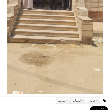
حربى
الشباب
متابعة