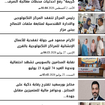
كريمة” رفع احدثيات محطات معالجة الصرف...
الأحد، 2 أغسطس 2026
01:04 مـ
رئيس المركز تتفقد المركز التكنولوجى
والادارة الهندسية لمتابعة ملفات التصالح
ببنى مزار
الأربعاء، 29 يوليو 2026
02:03 مـ
اكرام محمود فى جولة تفقدية للأعمال
الإنشائية للمراكز التكنولوجية بالقرى
الإثنين، 27 يوليو 2026
04:15 مـ
نقابة المحامين بالسويس تشهد احتفالية
وندوة العيد 74 لثورة 23 يوليو
السبت، 25 يوليو 2026
05:45 مـ
مخابز بورسعيد تقترح رقابة ذكية على
المخابز.. وحوافز مالية للمتميزين مقابل
جودة...
السبت، 25 يوليو 2026
05:41 مـ