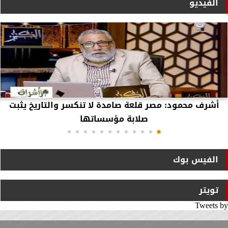
الفيديو
أشرف محمود: مصر قلعة صامدة لا تنكسر والتاريخ يثبت
صلابة مؤسساتها
الفيس بوك
تويتر
Tweets by