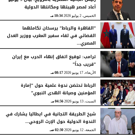
أعاد لمصر هيبتها ومكانتها الدولية
الخميس، 2 يوليو 2026
10:34 مـ
”القاهرة والرباط” يرسخان تكاملهما
القضائي في لقاء سفير المغرب ووزير العدل
المصري...
الثلاثاء، 30 يونيو 2026
08:35 مـ
ترامب: توقيع اتفاق إنهاء الحرب مع إيران
”قريب جداً”
الأربعاء، 17 يونيو 2026
08:17 مـ
الرباط تحتضن ندوة علمية حول ”إمارة
المؤمنين وصيانة الهدى النبوي” ​
السبت، 13 يونيو 2026
04:56 مـ
شيخ الطريقة التجانية في ايطاليا يشارك في
الندوة الدولية حول الإرث الروحي...
الجمعة، 12 يونيو 2026
02:30 صـ