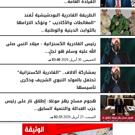
القيادة العامة...
الإثنين، 4 مايو 2026
02:33 مـ
الطريقة القادرية البودشيشية تُفند
”المغالطات والأكاذيب ” وتؤكد التزامها
بالثوابت الدينية والوطنية...
الخميس، 30 أبريل 2026
10:12 مـ
رئيس القادرية الكسنزانية : ميلاد النبي صلى
الله عليه وسلم هو تجلٍ...
الخميس، 30 أبريل 2026
03:40 مـ
بمشاركة آلالاف.. ”القادرية الكسنزانية”
تحتفل بالمولد النبوي الشريف وذكرى
تأسيسها
الثلاثاء، 28 أبريل 2026
10:43 مـ
هجوم مسلح يهز موغلا: إطلاق نار على رئيس
حزب العدالة والتنمية السابق...
السبت، 25 أبريل 2026
02:33 مـ