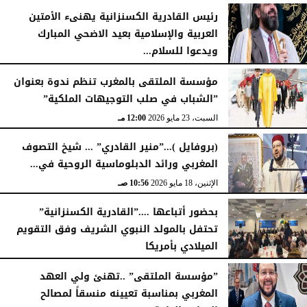
رئيس القادرية الكسنزانية يهنىء الأمتين
العربية والإسلامية بعيد الاضحي المبارك
ويدعوا للسلام...
الثلاثاء، 26 مايو 2026
02:27 مـ
مؤسسة الملتقى بالمغرب تنظم ندوة بعنوان
”الشباب في صلب التوجيهات الملكية”
السبت، 23 مايو 2026
12:00 مـ
(بروفايل )...”منير القادري” ... شيخ التصوف
المغربي ورائد الدبلوماسية الروحية في...
الإثنين، 18 مايو 2026
10:56 صـ
بحضور أتباعها ....”القادرية الكسنزانية”
تحتفل بالمولد النبوي الشريف وفق التقويم
الميلادي بأمريكا
الأربعاء، 6 مايو 2026
10:46 مـ
”​مؤسسة الملتقى” ..تهنئ ولي العهد
المغربي بمناسبة تعيينه منسقاً لمصالح