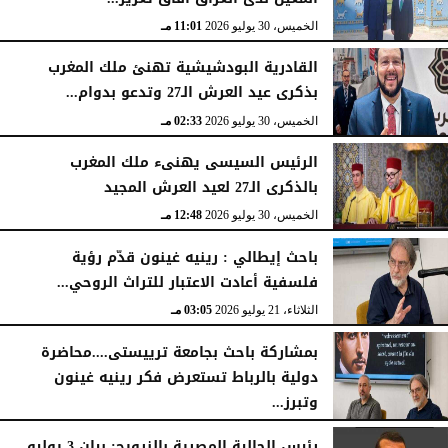
الخميس، 6 أغسطس 2026
04:03 مـ
الخميس، 30 يوليو 2026
11:01 مـ
القادرية البودشيشية تهنئ ملك المغرب
بذكرى عيد العرش الـ27 وتدعو بدوام...
الخميس، 30 يوليو 2026
02:33 مـ
الرئيس السيسى يهنىء ملك المغرب
بالذكرى الـ27 لعيد العرش المجيد
الخميس، 30 يوليو 2026
12:48 مـ
باحث إيطالي : رينيه غينون قدّم رؤية
فلسفية أعادت الاعتبار للتراث الروحي...
الثلاثاء، 21 يوليو 2026
03:05 مـ
بمشاركة باحث بجامعة ترييستى....محاضرة
دولية بالرباط تستعرض فكر رينيه غينون
وتبرز...
الثلاثاء، 21 يوليو 2026
02:39 مـ
رئيس الجالية المصرية بالنرويج: بيان 3 يوليو