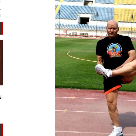
خبير أمني: طهران تستغل التهدئة
لتجارب تحت الأرض وتحالفها مع الصين
ت
وروسيا...