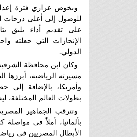
ويخوض عزازي فترة إعداد 
للوصول إلى أعلى درجات الج
على تقديم أداء يليق بت
الإنجازات التي جعلته واح
الدولي.
وكان ابن محافظة الشرقية 
مسيرته الرياضية، أبرزها الت
وأمريكا، بالإضافة إلى ح
بطولات العالم المختلفة، ليص
وتترقب الجماهير المصري
بألمانيا، أملاً في مواصلة 
الأبطال المصريين في رياضا