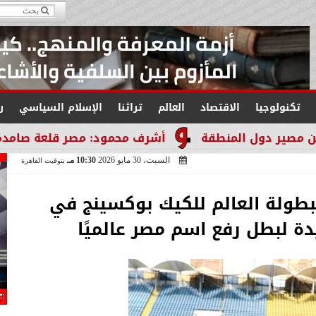
تكنولوجيا
الاقتصاد
العالم
تراثنا
الإسلام السياسي
ر
طقة
أشرف محمود: مصر قلعة صامدة لا تنكسر والتاري
السبت، 30 مايو 2026
10:30 مـ
بتوقيت القاهرة
بطولة العالم للكيك بوكسينج في
يدة لبطل رفع اسم مصر عالميًا