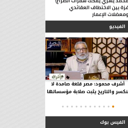
الفيديو
أشرف محمود: مصر قلعة صامدة لا
أشرف محمود: مصر 
نكسر والتاريخ يثبت صلابة مؤسساتها
بقاء إلهية حمت مؤ
دول..
الفيس بوك