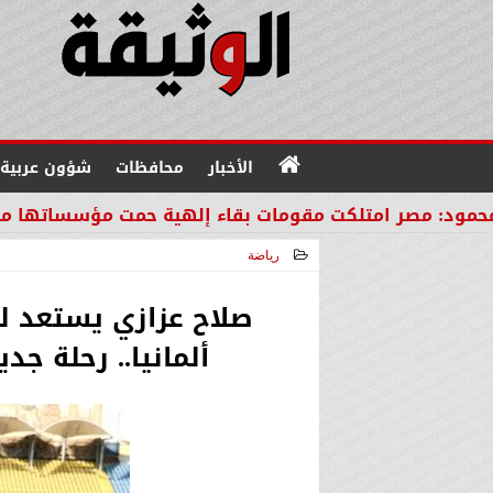
الأخبار
محافظات
شؤون عربية
 مقومات بقاء إلهية حمت مؤسساتها من مصير دول المن
رياضة
2026-05-30 22:30:01
صلاح عزازي يستعد ل
ألمانيا.. رحلة جد