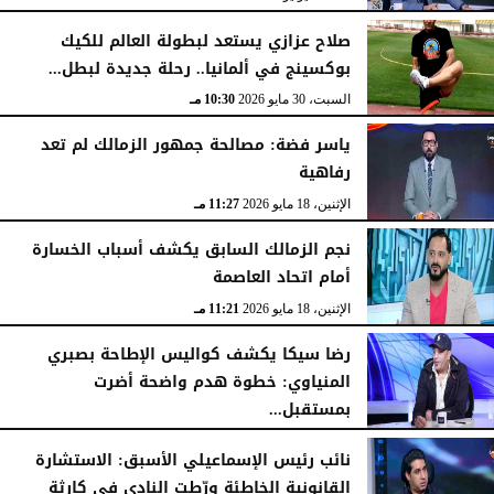
صلاح عزازي يستعد لبطولة العالم للكيك
بوكسينج في ألمانيا.. رحلة جديدة لبطل...
السبت، 30 مايو 2026
10:30 مـ
ياسر فضة: مصالحة جمهور الزمالك لم تعد
رفاهية
الإثنين، 18 مايو 2026
11:27 مـ
نجم الزمالك السابق يكشف أسباب الخسارة
أمام اتحاد العاصمة
الإثنين، 18 مايو 2026
11:21 مـ
رضا سيكا يكشف كواليس الإطاحة بصبري
المنياوي: خطوة هدم واضحة أضرت
بمستقبل...
الأحد، 17 مايو 2026
10:54 مـ
نائب رئيس الإسماعيلي الأسبق: الاستشارة
القانونية الخاطئة ورّطت النادي في كارثة